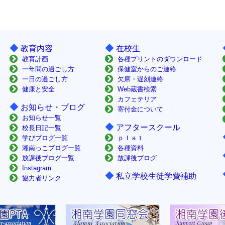
◆
◆
教育内容
在校生
教育計画
各種プリントのダウンロード
一年間の過ごし方
保健室からのご連絡
一日の過ごし方
欠席・遅刻連絡
健康と安全
Web蔵書検索
カフェテリア
◆
お知らせ・ブログ
寄付金について
お知らせ一覧
◆
アフタースクール
校長日記一覧
学びブログ一覧
ｐｌａｔ
湘南っこブログ一覧
各種資料
放課後ブログ一覧
放課後ブログ
Instagram
◆
私立学校生徒学費補助
協力者リンク