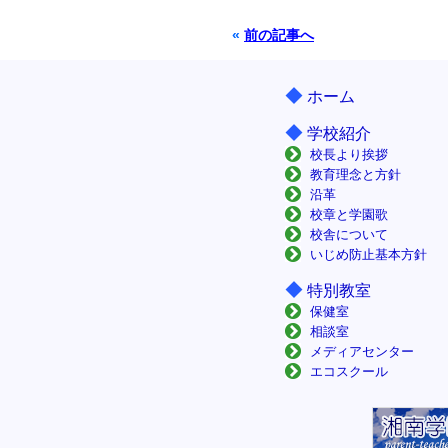
«
前の記事へ
◆
ホーム
◆
学校紹介
校長より挨拶
教育理念と方針
沿革
校章と学園歌
校舎について
いじめ防止基本方針
◆
特別教室
保健室
相談室
メディアセンター
エコスクール