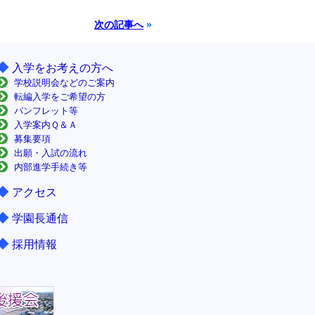
次の記事へ
»
◆
入学をお考えの方へ
学校説明会などのご案内
転編入学をご希望の方
パンフレット等
入学案内Ｑ＆Ａ
募集要項
出願・入試の流れ
内部進学手続き等
◆
アクセス
◆
学園長通信
◆
採用情報