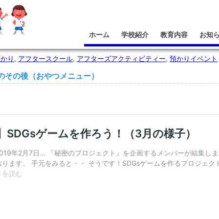
ホーム
学校紹介
教育内容
お知
ずかり
,
アフタースクール
,
アフターズアクティビティー
,
預かりイベント
製のその後（おやつメニュー）