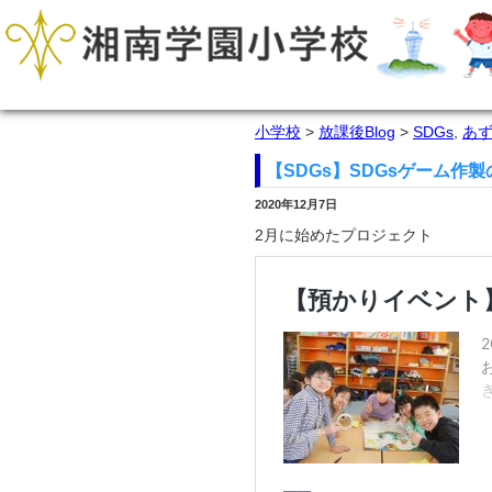
小学校
>
放課後Blog
>
SDGs
,
あ
【SDGs】SDGsゲーム作
2020年12月7日
2月に始めたプロジェクト