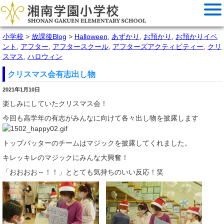
小学校
>
放課後Blog
>
Halloween
,
あずかり
,
お預かり
,
お預かりイベ
ント
,
アフター
,
アフタースクール
,
アフターズアクティビティー
,
クリ
スマス
,
ハロウィン
クリスマス会有志出し物
2021年1月10日
楽しみにしていたクリスマス会！
今回も高学年の有志がみんなに向けて各々出し物を披露します
トップバッターのチームはマジックを披露してくれました。
キレッキレのマジックにみんな大興奮！
「おおおお～！！」ととても気持ちのいい反応！笑