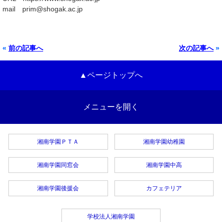
mail prim@shogak.ac.jp
«
前の記事へ
次の記事へ
»
▲ページトップへ
メニューを開く
湘南学園ＰＴＡ
湘南学園幼稚園
湘南学園同窓会
湘南学園中高
湘南学園後援会
カフェテリア
学校法人湘南学園