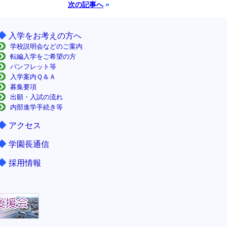
次の記事へ
»
◆
入学をお考えの方へ
学校説明会などのご案内
転編入学をご希望の方
パンフレット等
入学案内Ｑ＆Ａ
募集要項
出願・入試の流れ
内部進学手続き等
◆
アクセス
◆
学園長通信
◆
採用情報