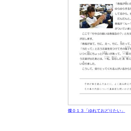
燦０１３「ゆれておどりたい」