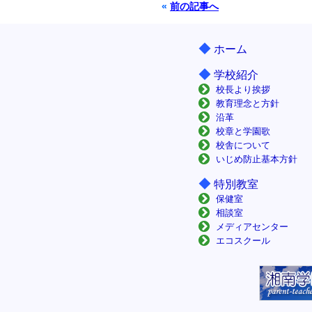
«
前の記事へ
◆
ホーム
◆
学校紹介
校長より挨拶
教育理念と方針
沿革
校章と学園歌
校舎について
いじめ防止基本方針
◆
特別教室
保健室
相談室
メディアセンター
エコスクール