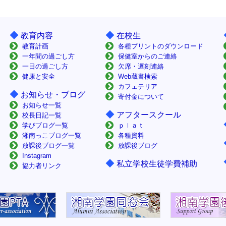
◆
◆
教育内容
在校生
教育計画
各種プリントのダウンロード
一年間の過ごし方
保健室からのご連絡
一日の過ごし方
欠席・遅刻連絡
健康と安全
Web蔵書検索
カフェテリア
◆
お知らせ・ブログ
寄付金について
お知らせ一覧
◆
アフタースクール
校長日記一覧
学びブログ一覧
ｐｌａｔ
湘南っこブログ一覧
各種資料
放課後ブログ一覧
放課後ブログ
Instagram
◆
私立学校生徒学費補助
協力者リンク