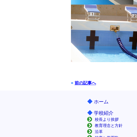
«
前の記事へ
◆
ホーム
◆
学校紹介
校長より挨拶
教育理念と方針
沿革