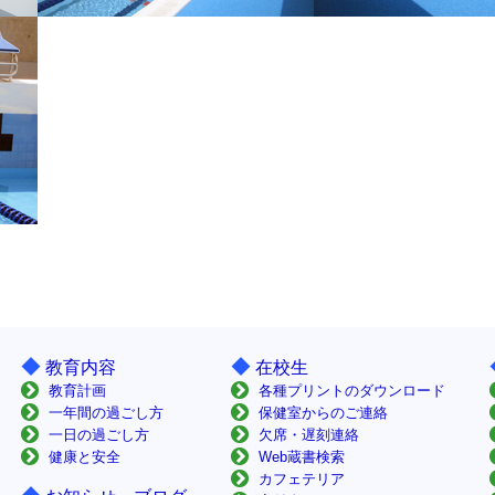
◆
◆
教育内容
在校生
教育計画
各種プリントのダウンロード
一年間の過ごし方
保健室からのご連絡
一日の過ごし方
欠席・遅刻連絡
健康と安全
Web蔵書検索
カフェテリア