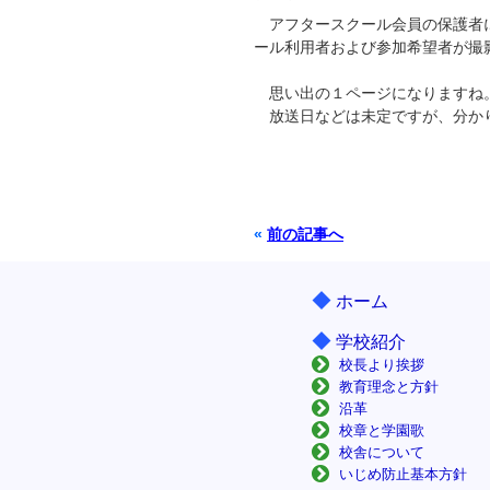
アフタースクール会員の保護者に
ール利用者および参加希望者が撮
思い出の１ページになりますね
放送日などは未定ですが、分か
«
前の記事へ
◆
ホーム
◆
学校紹介
校長より挨拶
教育理念と方針
沿革
校章と学園歌
校舎について
いじめ防止基本方針