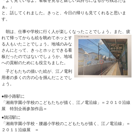
「よく見ているよ。看板を見ると嬉しい気持ちになるから残念だな
ぁ。」
と、話してくれました。きっと、今日の帰りも見てくれると思いま
す。
朝は、仕事や学校に行く人が楽しくなったことでしょう。
また、疲
れて帰ってからも絵を眺めてホッとす
る人もいたことでしょう。地域のみな
さんにとって、きっとホッとできる看
板だったのではないでしょうか。地域
への貢献のためにも役立ちました。
子どもたちの描いた絵が、江ノ電利
用者の多くの方の心を掴んだことでし
ょう。
●柳小路駅に
「湘南学園小学校のこどもたちが描く、江ノ電沿線」＝２０１０沿線
展 特別企画参加作品＝
●鵠沼駅に
「湘南学園小学校・腰越小学校のこどもたちが描く、江ノ電沿線」＝
２０１１沿線展 ＝