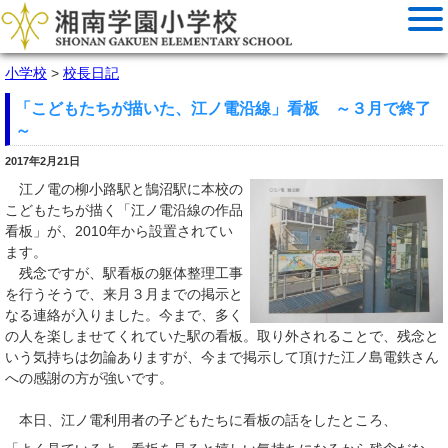
小学校
>
校長日記
「こどもたちが描いた、江ノ電沿線」看板 ～３月で終了
～
2017年2月21日
江ノ電の柳小路駅と鵠沼駅に
本校の
こどもたちが描く「江ノ電沿線の作品
看板」が、2010年から設置されてい
ます。
残念ですが、駅看板の躯体整理工事
を行うそうで、来月３月までの掲示と
なる連絡が入りました。今まで、多く
の人を楽しませてくれていた駅の看板。取り外されることで、残念と
いう気持ちは勿論ありますが、今まで掲示して頂けた江ノ島電鉄さん
への感謝の方が強いです。
本日、江ノ電利用者の子どもたちに看板の話をしたところ、