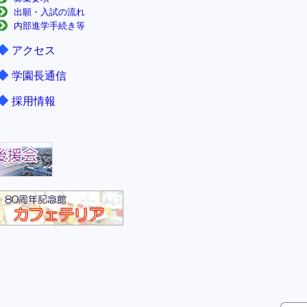
出願・入試の流れ
内部進学手続き等
◆
アクセス
◆
学園長通信
◆
採用情報