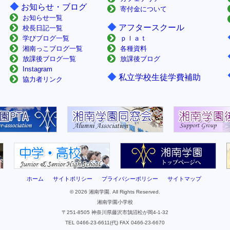
◆
お知らせ・ブログ
寄付金について
お知らせ一覧
◆
アフタースクール
校長日記一覧
学びブログ一覧
ｐｌａｔ
湘南っこブログ一覧
各種資料
放課後ブログ一覧
放課後ブログ
Instagram
◆
私立学校生徒学費補助
協力者リンク
ホーム
サイトポリシー
プライバシーポリシー
サイトマップ
© 2026 湘南学園. All Rights Reserved.
湘南学園小学校
〒251-8505 神奈川県藤沢市鵠沼松が岡4-1-32
TEL 0466-23-6611(代) FAX 0466-23-6670