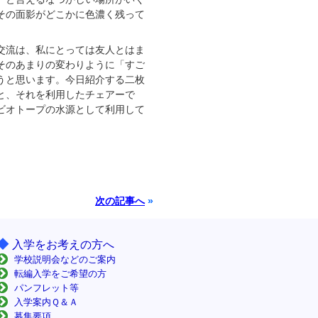
その面影がどこかに色濃く残って
交流は、私にとっては友人とはま
そのあまりの変わりように「すご
うと思います。今日紹介する二枚
と、それを利用したチェアーで
ビオトープの水源として利用して
次の記事へ
»
◆
入学をお考えの方へ
学校説明会などのご案内
転編入学をご希望の方
パンフレット等
入学案内Ｑ＆Ａ
募集要項