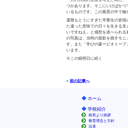
つかあります。そこにいけばかつ
いるものです。この風景の中で確
還暦もとうにすぎた卒業生の皆様
た違った意味での日々を生きる支
いですねえ」と感想を述べられる
の写真は、当時の面影を残すモニ
す。また「学びの森ービオトープ
います。
※この稿明日に続く
«
前の記事へ
◆
ホーム
◆
学校紹介
校長より挨拶
教育理念と方針
沿革