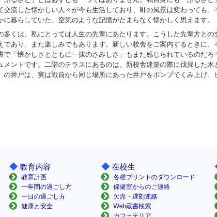
て交流した懐かしい人々が今も生活しており、町の風景は変わっても、
かに暮らしていた、空気のような記憶がたまらなく懐かしく思えます。
の多くは、私にとっては人生の先輩にあたります。こうした先輩方との
えであり、また楽しみでもあります。新しい校舎をご案内するときに、
裏で「懐かしさとともに一抹のさみしさ」もまた感じられているのだろ
ュメントです。二階のテラスにあるのは、新校舎建築の際に伐採した木
」の井戸は、実は戦前から同じ場所にあった井戸をポンプでくみ上げ、
◆
◆
教育内容
在校生
教育計画
各種プリントのダウンロード
一年間の過ごし方
保健室からのご連絡
一日の過ごし方
欠席・遅刻連絡
健康と安全
Web蔵書検索
カフェテリア