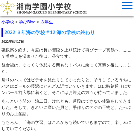
小学校
>
学びBlog
>
３年生
2022 ３年海の学校＃12 海の学校の終わり
2022年6月17日
磯観察を終え、今度は長い階段を上り続けて再びケープ真鶴へ。ここ
で着替えを済ませた後は、昼食です。
昼食後は、ゆっくり休憩する間もなくバスに乗って真鶴を後にしまし
た。
帰りのバスではビデオを見たりしてゆったりと。そうしているうちに
バスはゴールの藤沢にどんどん近づいていきます。ほぼ時刻通りにサ
ンパール前広場に着くと、そこにはお迎えの方々が待っていました。
あっという間の一泊二日。けれども、普段はできない体験をしてきま
した。そして、きれいに磨いた貝と、手作りのアジの干物と、たっぷ
りのお土産話。
もちろん、「海の学習」はこれからも続いていきますので、楽しみに
していてください。