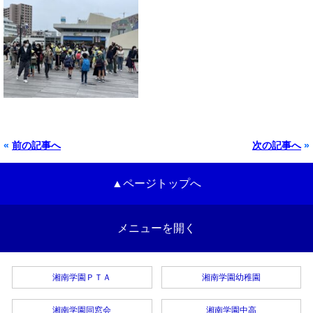
«
前の記事へ
次の記事へ
»
▲ページトップへ
メニューを開く
湘南学園ＰＴＡ
湘南学園幼稚園
湘南学園同窓会
湘南学園中高