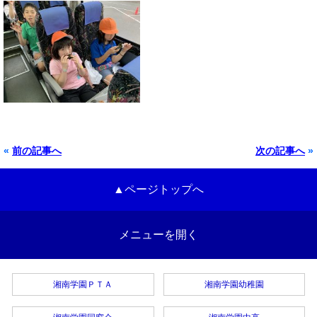
«
前の記事へ
次の記事へ
»
▲ページトップへ
メニューを開く
湘南学園ＰＴＡ
湘南学園幼稚園