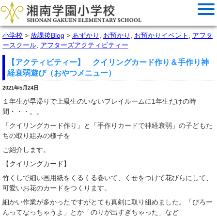
小学校
>
放課後Blog
>
あずかり
,
お預かり
,
お預かりイベント
,
アフタ
ースクール
,
アフターズアクティビティー
【アクティビティー】 クイリングカード作り＆手作り神
経衰弱遊び（おやつメニュー）
2021年5月24日
１年生が早帰りで上級生のいないプレイルームに1年生だけの時
間・・・。。
「クイリングカード作り」と「手作りカードで神経衰弱」の子どもた
ちの取り組みの様子を
ご紹介します。
【クイリングカード】
竹くしで細い画用紙をくるくる巻いて、くせをつけて花びらにして、
可愛いお花のカードをつくります。
細かい作業が多かったですがとても真剣に取り組めました。「びろー
んってなっちゃうよ」とか「のりが出すぎちゃった」など