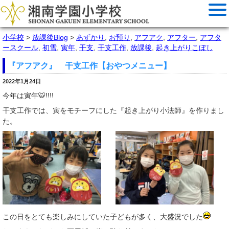
小学校
>
放課後Blog
>
あずかり
,
お預り
,
アフアク
,
アフター
,
アフタ
ースクール
,
初雪
,
寅年
,
干支
,
干支工作
,
放課後
,
起き上がりこぼし
『アフアク』 干支工作【おやつメニュー】
2022年1月24日
今年は寅年🐯!!!!
干支工作では、寅をモチーフにした『起き上がり小法師』を作りまし
た。
この日をとても楽しみにしていた子どもが多く、大盛況でした