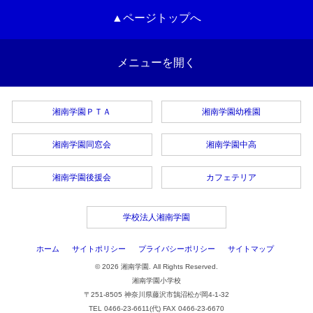
▲ページトップへ
メニューを開く
湘南学園ＰＴＡ
湘南学園幼稚園
湘南学園同窓会
湘南学園中高
湘南学園後援会
カフェテリア
学校法人湘南学園
ホーム
サイトポリシー
プライバシーポリシー
サイトマップ
© 2026 湘南学園. All Rights Reserved.
湘南学園小学校
〒251-8505 神奈川県藤沢市鵠沼松が岡4-1-32
TEL 0466-23-6611(代) FAX 0466-23-6670