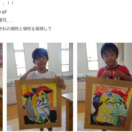
、、！！
模写、、
ぞれの感性と個性を発揮して