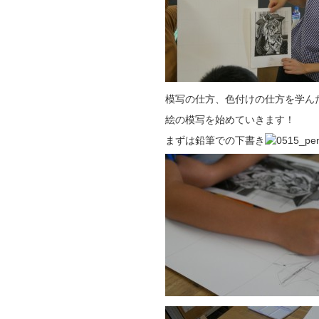
模写の仕方、色付けの仕方を学ん
絵の模写を始めていきます！
まずは鉛筆での下書き