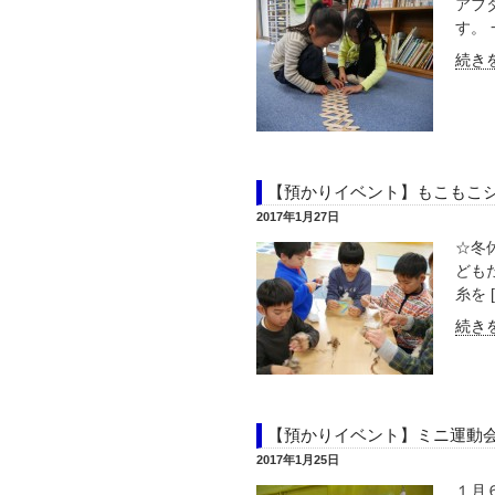
アフ
す。
続きを
【預かりイベント】もこもこ
2017年1月27日
☆冬
ども
糸を [
続きを
【預かりイベント】ミニ運動
2017年1月25日
１月