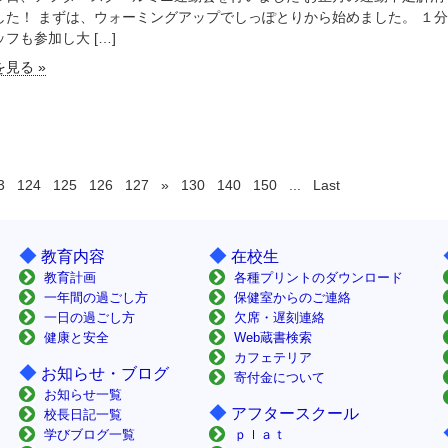
した！ まずは、ウォーミングアップでしっぽとりから始めました。 １
フも参加し大 […]
見る »
3
124
125
126
127
»
130
140
150
...
Last
◆
◆
教育内容
在校生
教育計画
各種プリントのダウンロード
一年間の過ごし方
保健室からのご連絡
一日の過ごし方
欠席・遅刻連絡
健康と安全
Web蔵書検索
カフェテリア
◆
お知らせ・ブログ
寄付金について
お知らせ一覧
◆
アフタースクール
校長日記一覧
学びブログ一覧
ｐｌａｔ