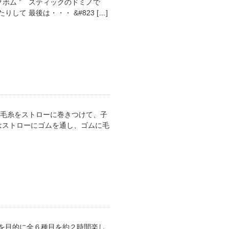
ボム ” スティックのドミノで
て 最後は・・・ &#823 […]
の毛糸をストローに巻きつけて、子
はストローにゴムを通し、ゴムに毛
を目的に全６種目を約２時間楽し