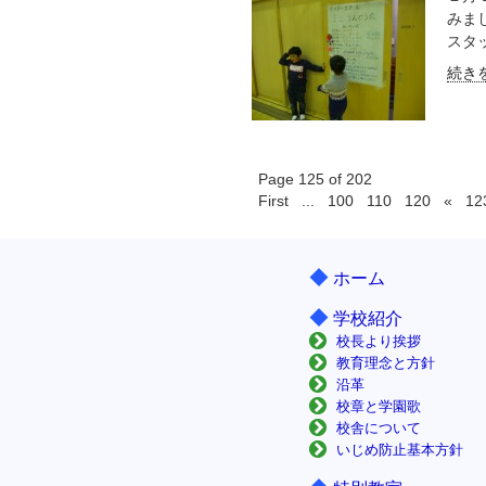
みま
スタッ
続きを
Page 125 of 202
First
...
100
110
120
«
12
◆
ホーム
◆
学校紹介
校長より挨拶
教育理念と方針
沿革
校章と学園歌
校舎について
いじめ防止基本方針