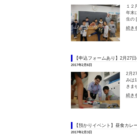
１２
年末
生の [
続きを
【申込フォームあり】2月27
2017年2月6日
2月
みは
きませ
続きを
【預かりイベント】昼食カレ
2017年2月3日