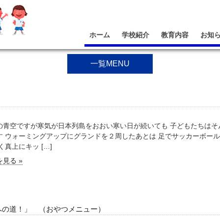
ホーム
学校紹介
教育内容
お知
一覧MENU
の青空ですが寒気が日本列島をおおい寒い日が続いても 子どもたちはそ
す ウォーミングアップにグランドを２周したあとは 足でサッカーボー
く真上にキッ […]
見る »
への道！」 （おやつメニュー）