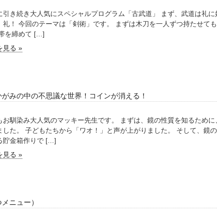
に引き続き大人気にスペシャルプログラム「古武道」 まず、武道は礼に
、礼！ 今回のテーマは「剣術」です。 まずは木刀を一人ずつ持たせても
帯を締めて […]
見る »
かがみの中の不思議な世界！コインが消える！
もお馴染み大人気のマッキー先生です。 まずは、鏡の性質を知るために
ました。 子どもたちから「ワオ！」と声が上がりました。 そして、鏡
貯金箱作りで […]
見る »
つメニュー）