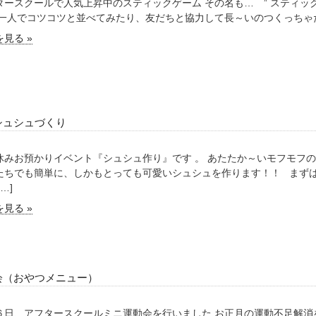
タースクールで人気上昇中のスティックゲーム その名も… ” スティック
 一人でコツコツと並べてみたり、友だちと協力して長～いのつくっちゃたりし
見る »
シュシュづくり
休みお預かりイベント『シュシュ作り』です 。 あたたか～いモフモフ
たちでも簡単に、しかもとっても可愛いシュシュを作ります！！ まず
…]
見る »
会（おやつメニュー）
６日、アフタースクールミニ運動会を行いました お正月の運動不足解消