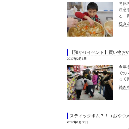
冬休
注意
と 皮
続きを
【預かりイベント】買い物お
2017年2月1日
今年
での
って買
続きを
スティックボム？！（おやつ
2017年1月30日