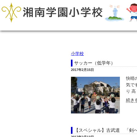
小学校
サッカー（低学年）
2017年2月15日
快晴
気で
り 高
続きを
【スペシャル】古武道 「剣