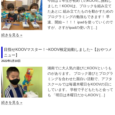
今回は１年生が初めてのKOOVに挑戦し
ました！KOOVは、ブロックを組み立て
たあとに 組み立てたものを動かすための
プログラミングの勉強もできます！ 早
速、開始～！！！ ipadを使っていくので
すが、さすがipadの使い方 […]
続きを見る »
目指せKOOVマスター！~KOOV検定始動しました~【おやつメ
ニュー】
2022年1月10日
湘南でに大人気の遊びにKOOVというも
のがあります。 ブロック遊びとプログラ
ミングを合わせた面白い活動で、アフタ
スクールでは毎週木曜日をKOOVの日に
しています。 学校で子どもたちと会って
も 「明日は木曜日だからKOOV […]
続きを見る »