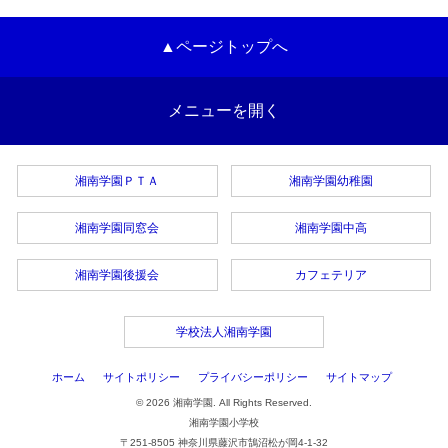
▲ページトップへ
メニューを開く
湘南学園ＰＴＡ
湘南学園幼稚園
湘南学園同窓会
湘南学園中高
湘南学園後援会
カフェテリア
学校法人湘南学園
ホーム
サイトポリシー
プライバシーポリシー
サイトマップ
© 2026 湘南学園. All Rights Reserved.
湘南学園小学校
〒251-8505 神奈川県藤沢市鵠沼松が岡4-1-32