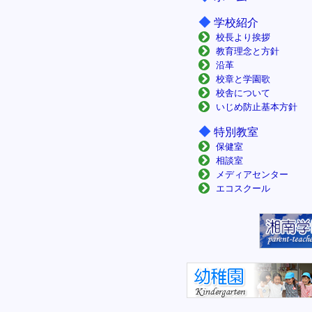
◆
学校紹介
校長より挨拶
教育理念と方針
沿革
校章と学園歌
校舎について
いじめ防止基本方針
◆
特別教室
保健室
相談室
メディアセンター
エコスクール