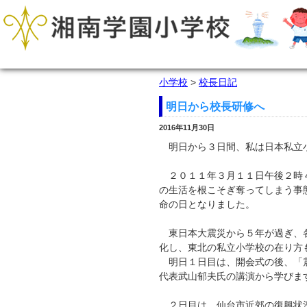
小学校
>
校長日記
明日から校長研修へ
2016年11月30日
明日から３日間、私は日本私立小
２０１１年３月１１日午後２時４
の生活を根こそぎ奪ってしまう事
命の日となりました。
東日本大震災から５年が過ぎ、各
化し、東北の私立小学校の在り方
明日１日目は、開会式の後、「震
代表武山郁夫氏の講演から学びま
２日目は、仙台市近郊の復興状況