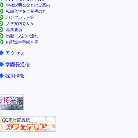
学校説明会などのご案内
転編入学をご希望の方
パンフレット等
入学案内Ｑ＆Ａ
募集要項
出願・入試の流れ
内部進学手続き等
◆
アクセス
◆
学園長通信
◆
採用情報