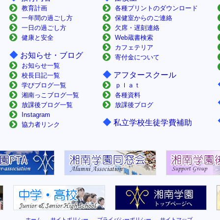
教育計画
各種プリントのダウンロード
一年間の過ごし方
保健室からのご連絡
一日の過ごし方
欠席・遅刻連絡
健康と安全
Web蔵書検索
カフェテリア
◆
お知らせ・ブログ
寄付金について
お知らせ一覧
◆
アフタースクール
校長日記一覧
学びブログ一覧
ｐｌａｔ
湘南っこブログ一覧
各種資料
放課後ブログ一覧
放課後ブログ
Instagram
◆
私立学校生徒学費補助
協力者リンク
ホーム
サイトポリシー
プライバシーポリシー
サイトマップ