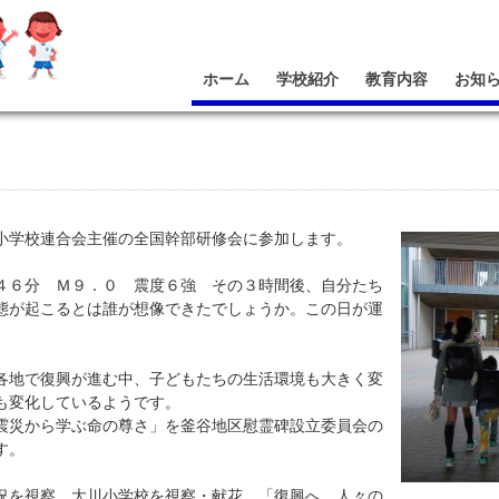
ホーム
学校紹介
教育内容
お知
学校連合会主催の全国幹部研修会に参加します。
６分 Ｍ９．０ 震度６強 その３時間後、自分たち
態が起こるとは誰が想像できたでしょうか。この日が運
地で復興が進む中、子どもたちの生活環境も大きく変
も変化しているようです。
災から学ぶ命の尊さ」を釜谷地区慰霊碑設立委員会の
す。
を視察。大川小学校を視察・献花。「復興へ…人々の