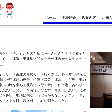
ホーム
学校紹介
教育内容
お知
を担う子どもたちのために～生き生きと生活する子ど
して、北海道・東北地区私立小学校連合会の先生方のご
た。
つり」「東北の夏祭り」へ行く際に、必ず立ち寄る場
緒に松島海岸の夜景、伊達正宗公、海水浴など思い出の
節」の旅を求めて北海道へ行く時に、仙台港・苫小牧ル
んだ思い出のシーンも浮かびます。今回は、思い出と対
ばを失い、現地に来なければ分からなかったこと、テレ
ありさまを目に焼き付け、心に刻みました。
ほど