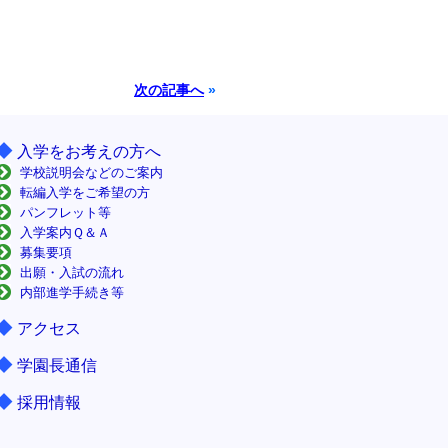
次の記事へ
»
◆
入学をお考えの方へ
学校説明会などのご案内
転編入学をご希望の方
パンフレット等
入学案内Ｑ＆Ａ
募集要項
出願・入試の流れ
内部進学手続き等
◆
アクセス
◆
学園長通信
◆
採用情報