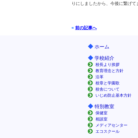
りにしましたから、今後に繋げて
«
前の記事へ
◆
ホーム
◆
学校紹介
校長より挨拶
教育理念と方針
沿革
校章と学園歌
校舎について
いじめ防止基本方針
◆
特別教室
保健室
相談室
メディアセンター
エコスクール