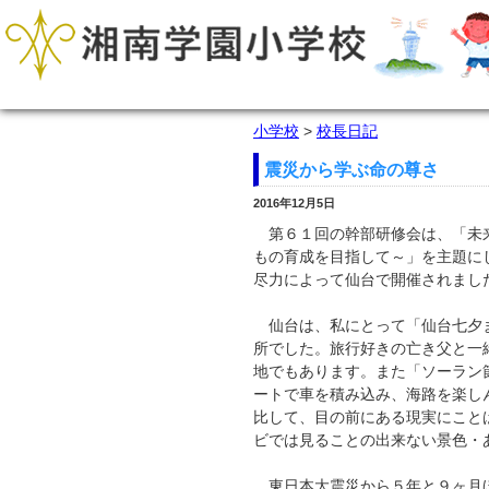
小学校
>
校長日記
震災から学ぶ命の尊さ
2016年12月5日
第６１回の幹部研修会は、「未来
もの育成を目指して～」を主題に
尽力によって仙台で開催されまし
仙台は、私にとって「仙台七夕ま
所でした。旅行好きの亡き父と一
地でもあります。また「ソーラン
ートで車を積み込み、海路を楽し
比して、目の前にある現実にこと
ビでは見ることの出来ない景色・
東日本大震災から５年と９ヶ月