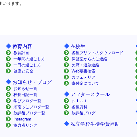
まいります。
◆
◆
教育内容
在校生
教育計画
各種プリントのダウンロード
一年間の過ごし方
保健室からのご連絡
一日の過ごし方
欠席・遅刻連絡
健康と安全
Web蔵書検索
カフェテリア
◆
お知らせ・ブログ
寄付金について
お知らせ一覧
◆
アフタースクール
校長日記一覧
学びブログ一覧
ｐｌａｔ
湘南っこブログ一覧
各種資料
放課後ブログ一覧
放課後ブログ
Instagram
◆
私立学校生徒学費補助
協力者リンク