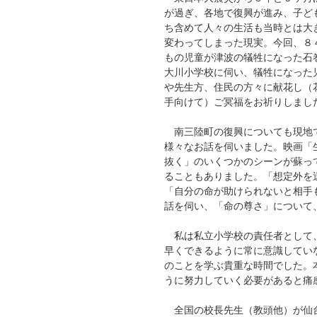
が過ぎ、各地で復興が進み、子ど
ち含めて人々の生活も当時とは大
変わってしまった現実。今回、８
もの児童が津波の犠牲になった石
大川小学校に伺い、犠牲になった
や先生方、住民の方々に献花し（
手向けて）ご冥福をお祈りしまし
南三陸町の復興についても現地
様々なお話を伺いました。映画「
抜く」のいくつかのシーンが蘇っ
ることもありました。「想定外を
「自分の命が助けられないと相手
話を伺い、「命の尊さ」について
私は私立小学校の責任者として、
早くできるように常に意識してい
のことを学ぶ貴重な時間でした。
うに努力していく必要があると痛
全国の校長先生（教頭他）が仙台