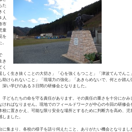
もた
きく
４人
巻市
児童
花を
た。
で
生き
てく
逞しく生き抜くことの大切さ」「心を強くもつこと」「津波てんでんこ
も助けられないこと」「現場力の強化」「あきらめないで、何とか踏ん
、深い学びのある３日間の研修会となりました。
子どもたちの命を守る責任があります。その責任の重さを十分にかみ
なければなりません。現地でのフィールドワークが中心の今回の研修会
本校に置きかえ、可能な限り安全な場所とするために判断力を高め、児
感しました。
に集まり、各校の様子を語り伺えたこと、ありがたい機会となりまし