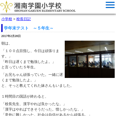
小学校
>
校長日記
学年末テスト ～５年生～
2017年2月28日
朝は、
「１００点目指し、今日は頑張りま
す。」
「昨日は遅くまで勉強したよ。」
と言っていた５年生。
「お兄ちゃん頑張っていた。一緒に遅
くまで勉強したよ。」
と、そっと教えてくれた妹さんもいました。
１時間目の国語が終わると、
「校長先生、漢字やれば良かったな。」
「漢字はやればできそうだった。惜しかったな。」
「意外に難しかった。社会は自信があるから頑張る。」