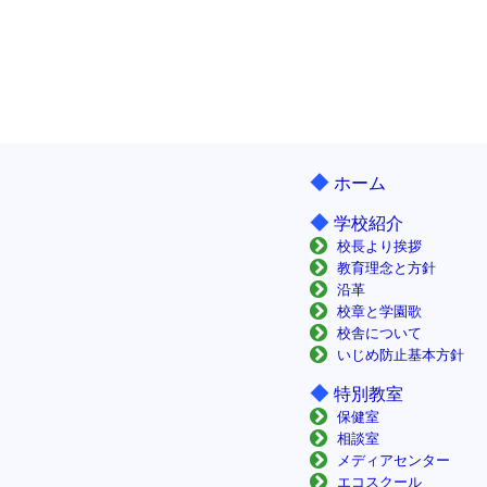
◆
ホーム
◆
学校紹介
校長より挨拶
教育理念と方針
沿革
校章と学園歌
校舎について
いじめ防止基本方針
◆
特別教室
保健室
相談室
メディアセンター
エコスクール