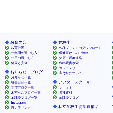
◆
◆
教育内容
在校生
教育計画
各種プリントのダウンロード
一年間の過ごし方
保健室からのご連絡
一日の過ごし方
欠席・遅刻連絡
健康と安全
Web蔵書検索
カフェテリア
◆
お知らせ・ブログ
寄付金について
お知らせ一覧
◆
アフタースクール
校長日記一覧
学びブログ一覧
ｐｌａｔ
湘南っこブログ一覧
各種資料
放課後ブログ一覧
放課後ブログ
Instagram
◆
私立学校生徒学費補助
協力者リンク