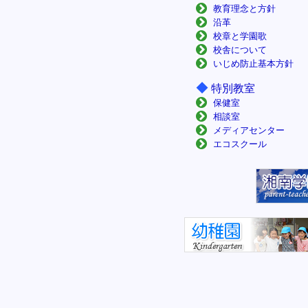
教育理念と方針
沿革
校章と学園歌
校舎について
いじめ防止基本方針
◆
特別教室
保健室
相談室
メディアセンター
エコスクール