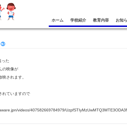
ホーム
学校紹介
教育内容
お知
ト③
を追った
んの映像が
放映されます。
されていますので
jectaware.jpn/videos/407582669784979/UzpfSTIyMzUwMTQ3MTE3OD