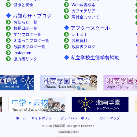
健康と安全
Web蔵書検索
カフェテリア
◆
お知らせ・ブログ
寄付金について
お知らせ一覧
◆
アフタースクール
校長日記一覧
学びブログ一覧
ｐｌａｔ
湘南っこブログ一覧
各種資料
放課後ブログ一覧
放課後ブログ
Instagram
◆
私立学校生徒学費補助
協力者リンク
ホーム
サイトポリシー
プライバシーポリシー
サイトマップ
© 2026 湘南学園. All Rights Reserved.
湘南学園小学校