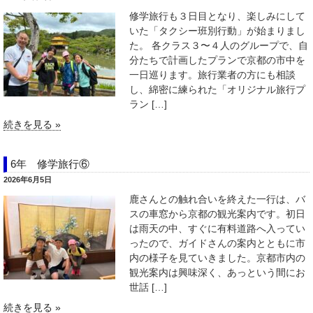
修学旅行も３日目となり、楽しみにして
いた「タクシー班別行動」が始まりまし
た。 各クラス３〜４人のグループで、自
分たちで計画したプランで京都の市中を
一日巡ります。旅行業者の方にも相談
し、綿密に練られた「オリジナル旅行プ
ラン […]
続きを見る »
6年 修学旅行⑥
2026年6月5日
鹿さんとの触れ合いを終えた一行は、バ
スの車窓から京都の観光案内です。初日
は雨天の中、すぐに有料道路へ入ってい
ったので、ガイドさんの案内とともに市
内の様子を見ていきました。京都市内の
観光案内は興味深く、あっという間にお
世話 […]
続きを見る »