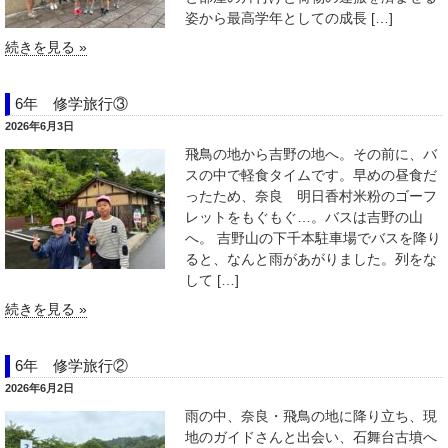
姿から最高学年としての成長 […]
続きを見る »
6年 修学旅行③
2026年6月3日
飛鳥の地から吉野の地へ。その前に、バ
スの中で軽食タイムです。早めの昼食だ
ったため、奈良 明日香村米粉のゴーフ
レットをもぐもぐ…。バスは吉野の山
へ。 吉野山の下千本駐車場でバスを降り
ると、なんと雨があがりました。列をな
して […]
続きを見る »
6年 修学旅行②
2026年6月2日
雨の中、奈良・飛鳥の地に降り立ち、現
地のガイドさんと出会い、石舞台古墳へ