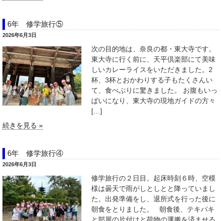
6年 修学旅行⑤
2026年6月3日
次の目的地は、奈良の都・東大寺です。
東大寺に行く前に、天平倶楽部にて美味
しいカレーライスをいただきました。2
杯、3杯とおかわりする子もたくさんい
て、食べぶりに驚きました。 お腹もいっ
ぱいになり、東大寺の現地ガイドの方々
[…]
続きを見る »
6年 修学旅行④
2026年6月3日
修学旅行の２日目。起床時刻６時、空模
様は曇天で雨がしとしとと降っていまし
た。出発準備をし、退所式を行った後に
朝食をとりました。 朝食後、テキパキ
と部屋の片付けと荷物の運搬を済ませる