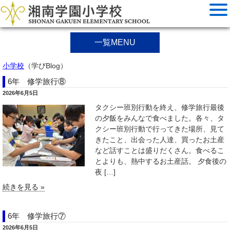
一覧MENU
小学校
（学びBlog）
6年 修学旅行⑧
2026年6月5日
タクシー班別行動を終え、修学旅行最後
の夕飯をみんなで食べました。各々、タ
クシー班別行動で行ってきた場所、見て
きたこと、出会った人達、買ったお土産
など話すことは盛りだくさん。食べるこ
とよりも、熱中するお土産話。 夕食後の
夜 […]
続きを見る »
6年 修学旅行⑦
2026年6月5日