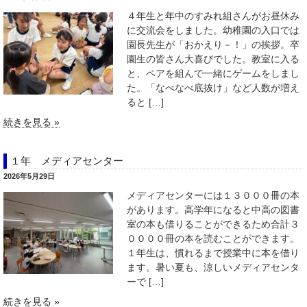
４年生と年中のすみれ組さんがお昼休み
に交流会をしました。幼稚園の入口では
園長先生が「おかえり－！」の挨拶。卒
園生の皆さん大喜びでした。教室に入る
と、ペアを組んで一緒にゲームをしまし
た。「なべなべ底抜け」など人数が増え
ると […]
続きを見る »
１年 メディアセンター
2026年5月29日
メディアセンターには１３０００冊の本
があります。高学年になると中高の図書
室の本も借りることができるため合計３
００００冊の本を読むことができます。
１年生は、慣れるまで授業中に本を借り
ます。暑い夏も、涼しいメディアセンタ
ーで […]
続きを見る »