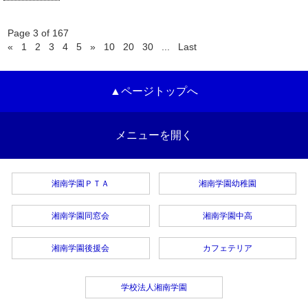
Page 3 of 167
«
1
2
3
4
5
»
10
20
30
...
Last
▲ページトップへ
メニューを開く
湘南学園ＰＴＡ
湘南学園幼稚園
湘南学園同窓会
湘南学園中高
湘南学園後援会
カフェテリア
学校法人湘南学園