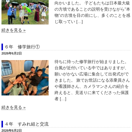
向かいました。 子どもたちは日本最大級
の方墳であることの説明を受けながら”本
物”の古墳を目の前にし、多くのことを感
じ取ってい […]
続きを見る »
６年 修学旅行①
2026年6月2日
待ちに待った修学旅行が始まりました。
台風が近付いている中ではありますが、
願いがかない広場に集合して出発式がで
きました。 旅でお世話になる添乗員さん
や看護師さん、カメラマンさんの紹介を
終えると、見送りに来てくださった保護
者 […]
続きを見る »
４年 すみれ組と交流
2026年6月2日