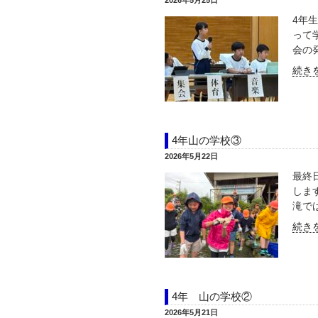
2026年5月25日
4年
って
会の発
続きを
4年山の学校③
2026年5月22日
最終
しま
滝では
続きを
4年 山の学校②
2026年5月21日