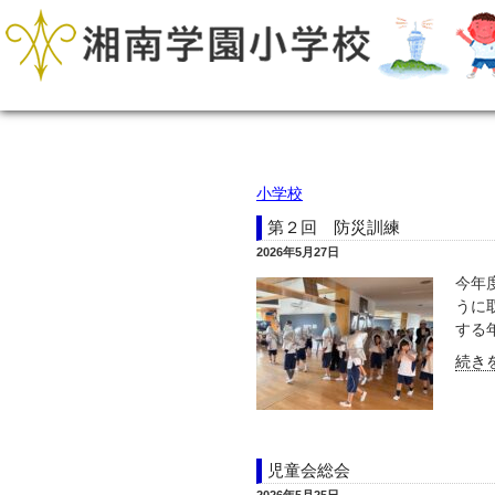
小学校
第２回 防災訓練
2026年5月27日
今年
うに
する年
続きを
児童会総会