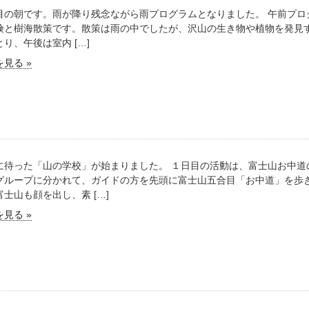
目の朝です。雨が降り残念ながら雨プログラムとなりました。 午前プロ
険と樹海散策です。散策は雨の中でしたが、沢山の生き物や植物を発見す
り、午後は室内 […]
見る »
に待った「山の学校」が始まりました。 １日目の活動は、富士山お中道
グループに分かれて、ガイドの方を先頭に富士山五合目「お中道」を歩き
富士山も顔を出し、素 […]
見る »