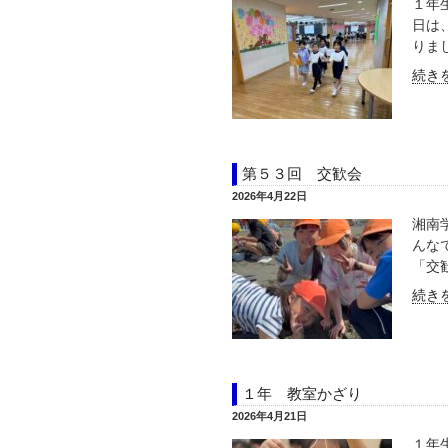
１年
日は
りまし
続きを
第５３回 交歓会
2026年4月22日
湘南
んな
「交歓
続きを
１年 教室かざり
2026年4月21日
１年