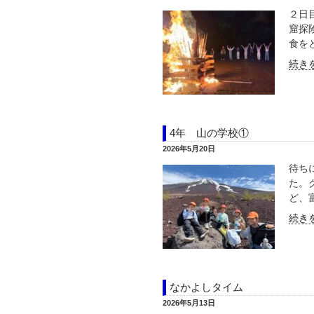
２日
窟探
食をと
続きを
4年 山の学校①
2026年5月20日
待ち
た。
ど、
続きを
なかよしタイム
2026年5月13日