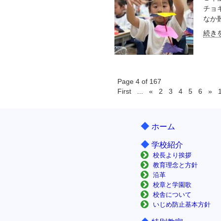
チョ
なか難
続きを
Page 4 of 167
First
...
«
2
3
4
5
6
»
◆
ホーム
◆
学校紹介
校長より挨拶
教育理念と方針
沿革
校章と学園歌
校舎について
いじめ防止基本方針