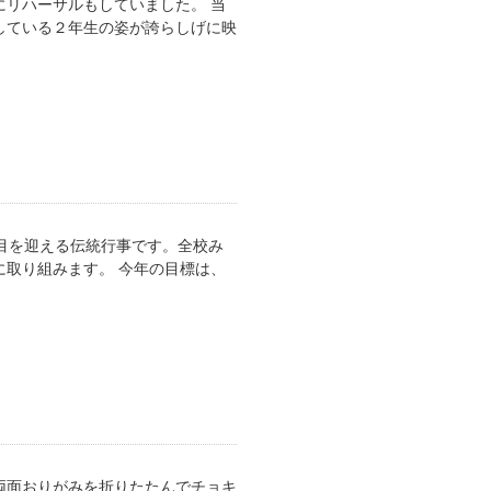
リハーサルもしていました。 当
している２年生の姿が誇らしげに映
目を迎える伝統行事です。全校み
取り組みます。 今年の目標は、
両面おりがみを折りたたんでチョキ