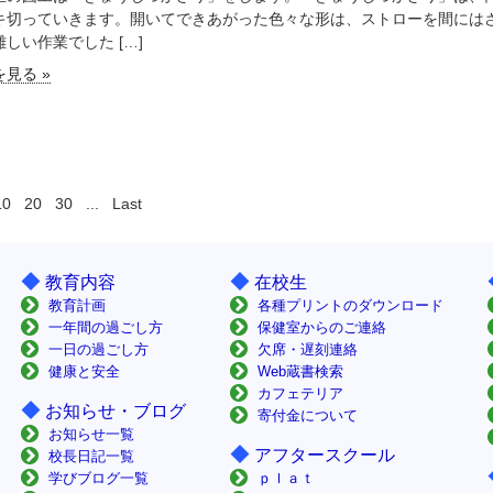
キ切っていきます。開いてできあがった色々な形は、ストローを間には
しい作業でした […]
見る »
10
20
30
...
Last
◆
◆
教育内容
在校生
教育計画
各種プリントのダウンロード
一年間の過ごし方
保健室からのご連絡
一日の過ごし方
欠席・遅刻連絡
健康と安全
Web蔵書検索
カフェテリア
◆
お知らせ・ブログ
寄付金について
お知らせ一覧
◆
アフタースクール
校長日記一覧
学びブログ一覧
ｐｌａｔ