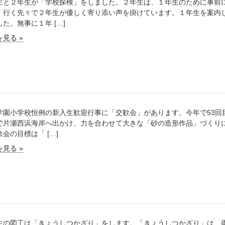
生と２年生が「学校探検」をしました。２年生は、１年生のために事前に
、行く先々で２年生が優しく寄り添い声を掛けています。１年生を案内
た。無事に１年 […]
見る »
学園小学校恒例の新入生歓迎行事に「交歓会」があります。今年で53回
で片瀬西浜海岸へ出かけ、力を合わせて大きな「砂の造形作品」づくりに
会の目標は「 […]
見る »
生の図工は「きょうしつかざり」をします。「きょうしつかざり」は、