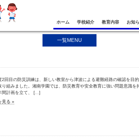
ホーム
学校紹介
教育内容
お知
一覧MENU
度2回目の防災訓練は、新しい教室から津波による避難経路の確認を目
取り組みました。湘南学園では、防災教育や安全教育に強い問題意識を
間計画を立て、 […]
見る »