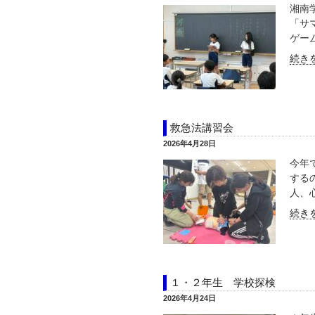
湘南
「サ
ゲーム
続きを
救急法講習会
2026年4月28日
今年
する
人、心
続きを
１・２年生 学校探検
2026年4月24日