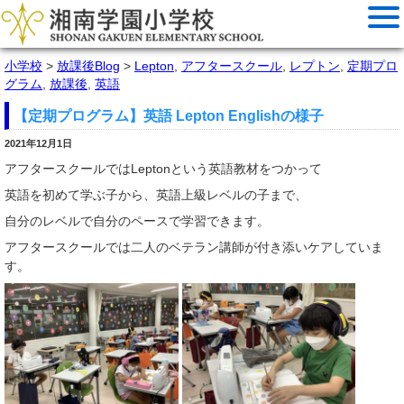
小学校
>
放課後Blog
>
Lepton
,
アフタースクール
,
レプトン
,
定期プロ
グラム
,
放課後
,
英語
【定期プログラム】英語 Lepton Englishの様子
2021年12月1日
アフタースクールではLeptonという英語教材をつかって
英語を初めて学ぶ子から、英語上級レベルの子まで、
自分のレベルで自分のペースで学習できます。
アフタースクールでは二人のベテラン講師が付き添いケアしていま
す。