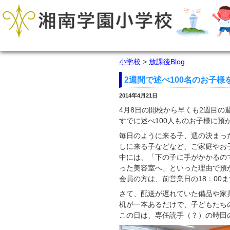
小学校
>
放課後Blog
2週間で述べ100名のお子
2014年4月21日
4月8日の開校から早くも2週目の
すでに述べ100人ものお子様に預
毎日のように来る子、週の決まっ
しに来る子などなど、ご家庭やお
中には、「下の子に手がかかるの
った美容室へ」といった理由で預
会員の方は、前営業日の18：0
さて、配送が遅れていた備品や家
机が一本あるだけで、子どもたち
この日は、専任読手（？）の時田