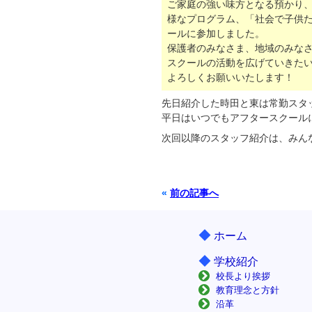
ご家庭の強い味方となる預かり
様なプログラム、「社会で子供
ールに参加しました。
保護者のみなさま、地域のみな
スクールの活動を広げていきた
よろしくお願いいたします！
先日紹介した時田と東は常勤スタ
平日はいつでもアフタースクール
次回以降のスタッフ紹介は、みん
«
前の記事へ
◆
ホーム
◆
学校紹介
校長より挨拶
教育理念と方針
沿革