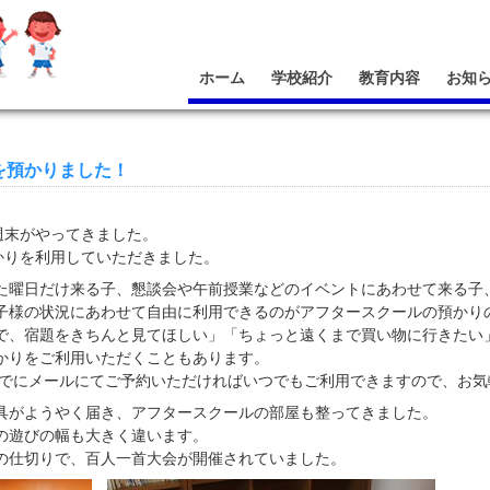
ホーム
学校紹介
教育内容
お知
様を預かりました！
週末がやってきました。
かりを利用していただきました。
た曜日だけ来る子、懇談会や午前授業などのイベントにあわせて来る子
子様の状況にあわせて自由に利用できるのがアフタースクールの預かり
で、宿題をきちんと見てほしい」「ちょっと遠くまで買い物に行きたい
かりをご利用いただくこともあります。
0までにメールにてご予約いただければいつでもご利用できますので、お
具がようやく届き、アフタースクールの部屋も整ってきました。
の遊びの幅も大きく違います。
の仕切りで、百人一首大会が開催されていました。