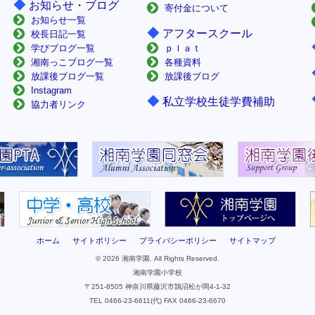
◆
お知らせ・ブログ
寄付金について
お知らせ一覧
◆
アフタースクール
校長日記一覧
学びブログ一覧
ｐｌａｔ
湘南っこブログ一覧
各種資料
放課後ブログ一覧
放課後ブログ
Instagram
◆
私立学校生徒学費補助
協力者リンク
ホーム
サイトポリシー
プライバシーポリシー
サイトマップ
© 2026 湘南学園. All Rights Reserved.
湘南学園小学校
〒251-8505 神奈川県藤沢市鵠沼松が岡4-1-32
TEL 0466-23-6611(代) FAX 0466-23-6670