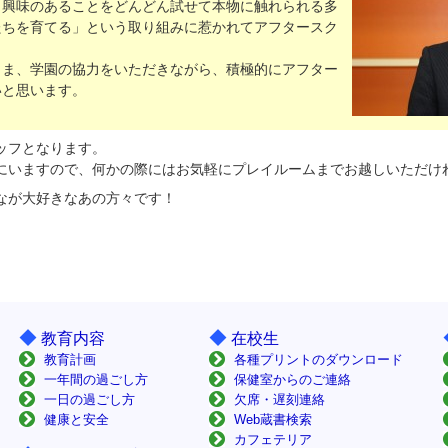
、興味のあることをどんどん試せて本物に触れられる多
たちを育てる」という取り組みに惹かれてアフタースク
さま、学園の協力をいただきながら、積極的にアフター
いと思います。
ッフとなります。
にいますので、何かの際にはお気軽にプレイルームまでお越しいただけ
なが大好きなあの方々です！
◆
◆
教育内容
在校生
教育計画
各種プリントのダウンロード
一年間の過ごし方
保健室からのご連絡
一日の過ごし方
欠席・遅刻連絡
健康と安全
Web蔵書検索
カフェテリア