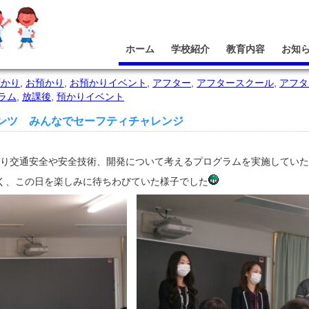
ホーム
学校紹介
教育内容
お知
ずかり
,
お預かり
,
お預かりイベント
,
アフター
,
アフタースクール
,
アフタ
ラム
,
放課後
,
預かりイベント
ンツ みんなでセーフティチャレンジ
より交通安全や安全技術、開発について考えるプログラムを実施してい
く、この日を楽しみに待ちわびていた様子でした