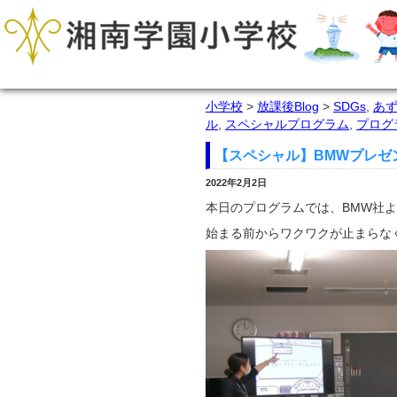
小学校
>
放課後Blog
>
SDGs
,
あ
ル
,
スペシャルプログラム
,
プログ
【スペシャル】BMWプレゼ
2022年2月2日
本日のプログラムでは、BMW社
始まる前からワクワクが止まらな