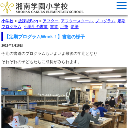
小学校
>
放課後Blog
>
アフター
,
アフタースクール
,
プログラム
,
定期
プログラム
,
小学生の書道
,
書道
,
毛筆
,
硬筆
【定期プログラムWeek！】書道の様子
2022年3月18日
今期の書道のプログラムもいよいよ最後の学期となり
それぞれの子どもたちに成長がみられます。