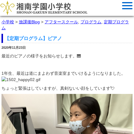
小学校
>
放課後Blog
>
アフタースクール
,
プログラム
,
定期プログラ
ム
【定期プログラム】ピアノ
2020年11月23日
最近のピアノの様子をお知らせします。🎹
1年生、最近は道にまよわず音楽室までいけるようになりました。
ちょっと緊張はしていますが、真剣ないい顔をしています💘