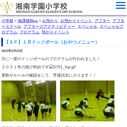
小学校
>
放課後Blog
>
お預かり
,
お預かりイベント
,
アフター
,
アフタ
ースクール
,
アフターズアクティビティー
,
スペシャル
,
スペシャルプ
ログラム
,
プログラム
,
預かりイベント
【ＳＰ】１月ドッジボール（おやつメニュー）
2021年2月22日
月に一度のドッジボールのプログラムが行われました！
２０２１年の投げ初めです
柔軟やルールの確認をして、早速試合に入ります！！