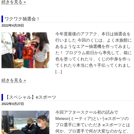
続きを見る »
ワクワク抽選会！
2022年4月29日
今年度最後のアフアク、本日は抽選会を
行いました 今回のくじは、よく水族館に
あるようなエアー抽選機を作ってみまし
た！ プログラム前日から率先して、箱に
色を塗ってくれたり、くじの中身を作っ
てくれたり本当に色々手伝ってくれまし
[…]
続きを見る »
【スペシャル】eスポーツ
2022年4月27日
今回アフタースクール初の試みで
Meteor(ミーティア)というeスポーツの
プロ選手に来ていただき eスポーツとは
何か、プロ選手で何が大変なのかなど、