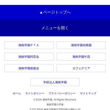
▲ページトップへ
メニューを開く
湘南学園ＰＴＡ
湘南学園幼稚園
湘南学園同窓会
湘南学園中高
湘南学園後援会
カフェテリア
学校法人湘南学園
ホーム
サイトポリシー
プライバシーポリシー
サイトマップ
© 2026 湘南学園. All Rights Reserved.
湘南学園小学校
〒251-8505 神奈川県藤沢市鵠沼松が岡4-1-32