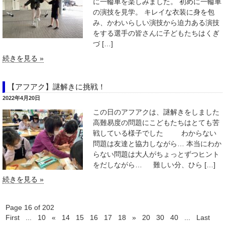
に一輪車を楽しみました。 初めに一輪車
の演技を見学。 キレイな衣装に身を包
み、かわいらしい演技から迫力ある演技
をする選手の皆さんに子どもたちはくぎ
づ […]
続きを見る »
【アフアク】謎解きに挑戦！
2022年4月20日
この日のアフアクは、謎解きをしました
高難易度の問題にこどもたちはとても苦
戦している様子でした わからない
問題は友達と協力しながら… 本当にわか
らない問題は大人がちょっとずつヒント
をだしながら… 難しい分、ひら […]
続きを見る »
Page 16 of 202
First
...
10
«
14
15
16
17
18
»
20
30
40
...
Last