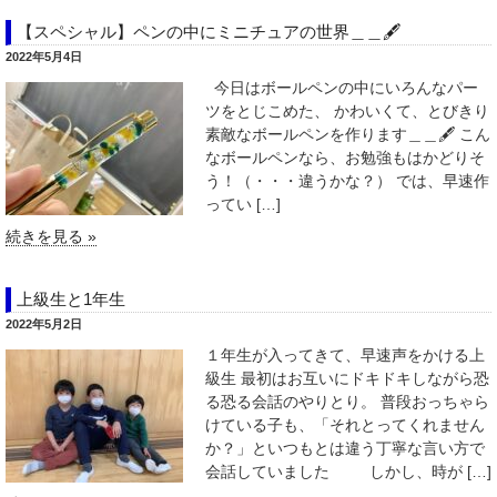
【スペシャル】ペンの中にミニチュアの世界＿＿🖋
2022年5月4日
今日はボールペンの中にいろんなパー
ツをとじこめた、 かわいくて、とびきり
素敵なボールペンを作ります＿＿🖋 こん
なボールペンなら、お勉強もはかどりそ
う！（・・・違うかな？） では、早速作
ってい […]
続きを見る »
上級生と1年生
2022年5月2日
１年生が入ってきて、早速声をかける上
級生 最初はお互いにドキドキしながら恐
る恐る会話のやりとり。 普段おっちゃら
けている子も、「それとってくれません
か？」といつもとは違う丁寧な言い方で
会話していました しかし、時が […]