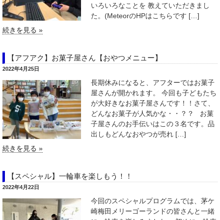
いろいろなことを 教えていただきまし
た。(MeteorのHPはこちらです […]
続きを見る »
【アフアク】お菓子屋さん【おやつメニュー】
2022年4月25日
長期休みになると、アフターではお菓子
屋さんが開かれます。 今回も子どもたち
が大好きなお菓子屋さんです！！さて、
どんなお菓子が人気かな・・？？ お菓
子屋さんのお手伝いはこの３名です。品
出しもどんなおやつが売れ […]
続きを見る »
【スペシャル】一輪車を楽しもう！！
2022年4月22日
今回のスペシャルプログラムでは、茅ケ
崎梅田メリーゴーランドの皆さんと一緒