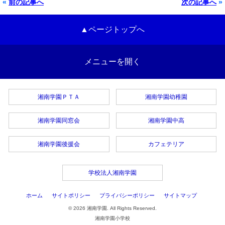
«
前の記事へ
次の記事へ
»
▲ページトップへ
メニューを開く
湘南学園ＰＴＡ
湘南学園幼稚園
湘南学園同窓会
湘南学園中高
湘南学園後援会
カフェテリア
学校法人湘南学園
ホーム
サイトポリシー
プライバシーポリシー
サイトマップ
© 2026 湘南学園. All Rights Reserved.
湘南学園小学校