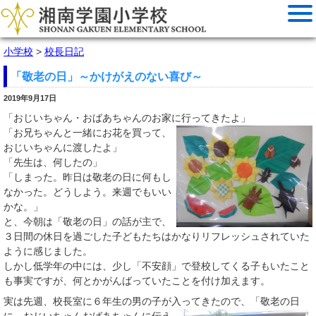
小学校
>
校長日記
「敬老の日」～かけがえのない喜び～
2019年9月17日
「おじいちゃん・おばあちゃんのお家に行ってきたよ」
「お兄ちゃんと一緒にお花を買って、
おじいちゃんに渡したよ」
「先生は、何したの」
「しまった。昨日は敬老の日に何もし
なかった。どうしよう。来週でもいい
かな。」
と、今朝は「敬老の日」の話が主で、
３日間の休日を過ごした子どもたちはかなりリフレッシュされていた
ように感じました。
しかし低学年の中には、少し「不安顔」で登校してくる子もいたこと
も事実ですが、何とかがんばっていたことを付け加えます。
実は先週、校長室に６年生の男の子が入ってきたので、
「敬老の日