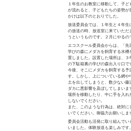
１年生のお教室に移動して、子ど
が流れると、子どもたちの姿勢が
かけは以下のとおりでした。
放送委員会では、１年生と４年生
の放送の時、放送室に来ていただ
うというものです。２月にやるの
エコスクール委員会からは、「先
学びの森にメダカを飼育する水槽
置しました。設置した場所は、３
の下駄箱裏の学びの森出入り口で
今後、そこにメダカを飼育する予
す。しかし、上についている網や
土を出してしまうと、数少ない藤
ダカに悪影響を及ぼしてしまいま
場所を移動したり、中に手を入れ
しないでください。
また、このような行為は、絶対に
いでください。御協力お願いしま
委員会活動も活発に取り組んでい
いました。体験放送も楽しみです