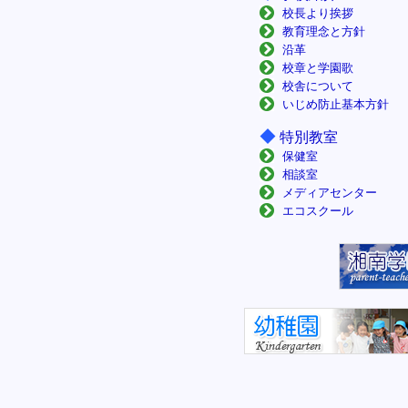
校長より挨拶
教育理念と方針
沿革
校章と学園歌
校舎について
いじめ防止基本方針
◆
特別教室
保健室
相談室
メディアセンター
エコスクール