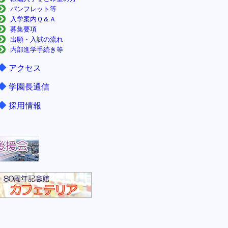
パンフレット等
入学案内Ｑ＆Ａ
募集要項
出願・入試の流れ
内部進学手続き等
◆
アクセス
◆
学園長通信
◆
採用情報