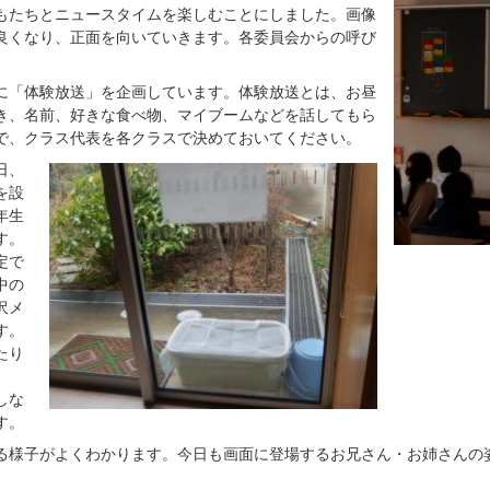
もたちとニュースタイムを楽しむことにしました。画像
良くなり、正面を向いていきます。各委員会からの呼び
に「体験放送」を企画しています。体験放送とは、お昼
き、名前、好きな食べ物、マイブームなどを話してもら
で、クラス代表を各クラスで決めておいてください。
日、
を設
年生
す。
定で
中の
沢メ
す。
たり
しな
す。
る様子がよくわかります。今日も画面に登場するお兄さん・お姉さんの
。