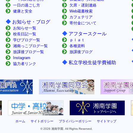
一日の過ごし方
欠席・遅刻連絡
健康と安全
Web蔵書検索
カフェテリア
◆
お知らせ・ブログ
寄付金について
お知らせ一覧
◆
アフタースクール
校長日記一覧
学びブログ一覧
ｐｌａｔ
湘南っこブログ一覧
各種資料
放課後ブログ一覧
放課後ブログ
Instagram
◆
私立学校生徒学費補助
協力者リンク
ホーム
サイトポリシー
プライバシーポリシー
サイトマップ
© 2026 湘南学園. All Rights Reserved.