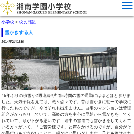
小学校
>
校長日記
雪かきする人
2014年2月18日
45年ぶりの積雪が2週連続!!片道5時間の雪の通勤にはほとほと参りま
した。天気予報を見ては、戦々恐々です。昔は雪かきに朝一で学校に
行ったものですが、今はそれも出来ません。自宅のマンションは管理
組合ががっちりしていて、高齢の方を中心に早朝から雪かきをしてく
れていて、頭が下がる思いです。途中の雪道でも雪かきをしてくれて
いる方々がいて、「ご苦労様です」と声をかけるのですが、自分がそ
の手伝いもできないことに、歯がゆい思いがします。子ども達はそれ