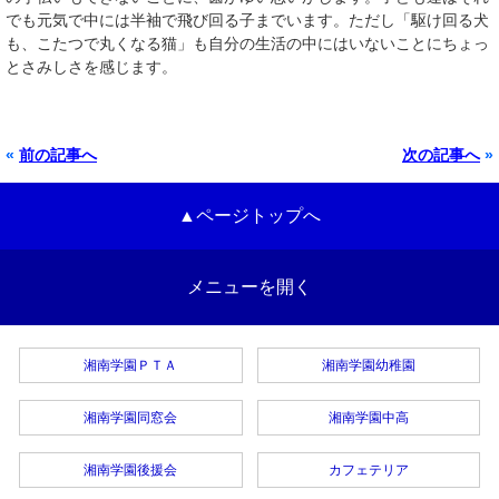
でも元気で中には半袖で飛び回る子までいます。ただし「駆け回る犬
も、こたつで丸くなる猫」も自分の生活の中にはいないことにちょっ
とさみしさを感じます。
«
前の記事へ
次の記事へ
»
▲ページトップへ
メニューを開く
湘南学園ＰＴＡ
湘南学園幼稚園
湘南学園同窓会
湘南学園中高
湘南学園後援会
カフェテリア