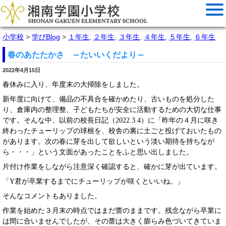
小学校
>
学びBlog
>
１年生
,
２年生
,
３年生
,
４年生
,
５年生
,
６年生
春のあたたかさ ～たいいくだより～
2022年4月15日
春休みに入り、年度末の大掃除をしました。
新年度に向けて、備品の不具合を確かめたり、古いものを処分した
り、倉庫内の整理整、子どもたちが安全に活動するための大切な仕事
です。
そんな中、以前の校長日記（
2022.3.4
）に「昨年の４月に咲き
終わったチューリップの球根を、校舎の裏に土ごと投げておいたもの
があります。次の春に芽を出して欲しいという淡い期待を持ちなが
ら・・・」という文面があったことをふと思い出しました。
片付け作業をしながら注意深く確認すると、確かに芽が出ています。
「
Y
君が卒業するまでにチューリップが咲くといいね。」
そんなコメントもありました。
作業を始めた３月末の時点ではまだ蕾のままです。残念ながら卒業に
は間に合いませんでしたが、その蕾は大きく膨らみ色づいてきていま