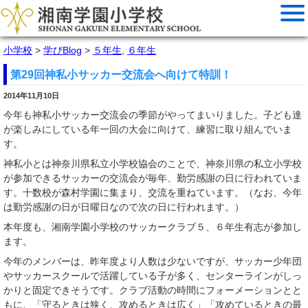
小学校
>
学びBlog
>
５年生
,
６年生
第29回神私小サッカー交流会へ向けて特訓！
2014年11月10日
今年も神私小サッカー交流会の季節がやってまいりました。子ども達
が楽しみにしている年一回の大会に向けて、練習に取り組んでいま
す。
神私小とは神奈川県私立小学校協会のことで、神奈川県の私立小学校
が参加できるサッカーの交流会が毎年、勤労感謝の日に行われていま
す。十数校が森村学園に集まり、交流を重ねています。（なお、今年
は勤労感謝の日が日曜日なので次の日に行われます。）
本年度も、湘南学園小学校のサッカークラブ５、６年生有志が参加し
ます。
今年のメンバーは、昨年度より人数は少ないですが、サッカー少年団
やサッカースクールで活躍している子が多く、センターラインがしっ
かりと固定できそうです。クラブ活動の時間にフォーメーションとと
もに、「守るときは狭く、攻めるときは広く」「攻めているときの最