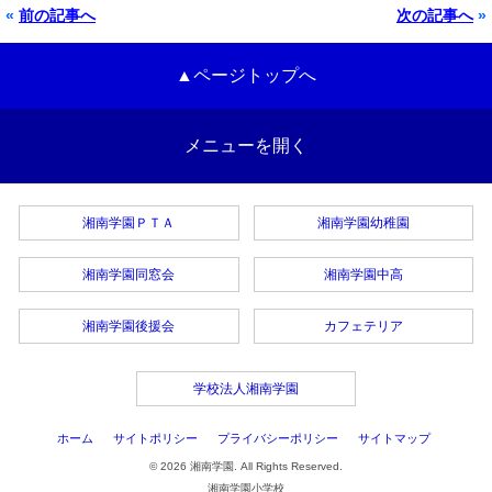
«
前の記事へ
次の記事へ
»
▲ページトップへ
メニューを開く
湘南学園ＰＴＡ
湘南学園幼稚園
湘南学園同窓会
湘南学園中高
湘南学園後援会
カフェテリア
学校法人湘南学園
ホーム
サイトポリシー
プライバシーポリシー
サイトマップ
© 2026 湘南学園. All Rights Reserved.
湘南学園小学校