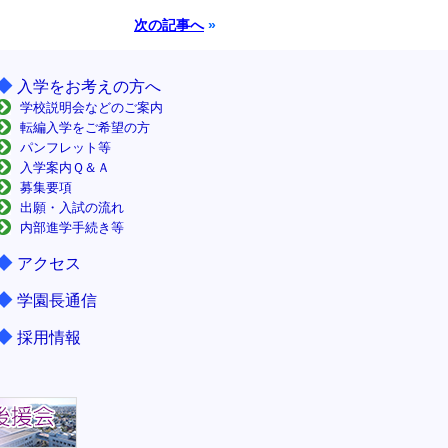
次の記事へ
»
◆
入学をお考えの方へ
学校説明会などのご案内
転編入学をご希望の方
パンフレット等
入学案内Ｑ＆Ａ
募集要項
出願・入試の流れ
内部進学手続き等
◆
アクセス
◆
学園長通信
◆
採用情報