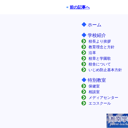
«
前の記事へ
◆
ホーム
◆
学校紹介
校長より挨拶
教育理念と方針
沿革
校章と学園歌
校舎について
いじめ防止基本方針
◆
特別教室
保健室
相談室
メディアセンター
エコスクール