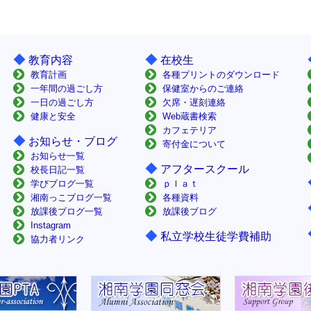
◆
◆
教育内容
在校生
教育計画
各種プリントのダウンロード
一年間の過ごし方
保健室からのご連絡
一日の過ごし方
欠席・遅刻連絡
健康と安全
Web蔵書検索
カフェテリア
◆
お知らせ・ブログ
寄付金について
お知らせ一覧
◆
アフタースクール
校長日記一覧
学びブログ一覧
ｐｌａｔ
湘南っこブログ一覧
各種資料
放課後ブログ一覧
放課後ブログ
Instagram
◆
私立学校生徒学費補助
協力者リンク