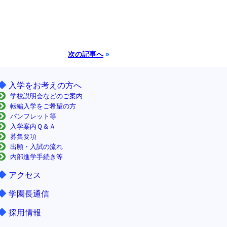
次の記事へ
»
◆
入学をお考えの方へ
学校説明会などのご案内
転編入学をご希望の方
パンフレット等
入学案内Ｑ＆Ａ
募集要項
出願・入試の流れ
内部進学手続き等
◆
アクセス
◆
学園長通信
◆
採用情報