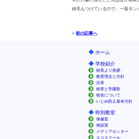
綿毛もつけているので、一面タン
«
前の記事へ
◆
ホーム
◆
学校紹介
校長より挨拶
教育理念と方針
沿革
校章と学園歌
校舎について
いじめ防止基本方針
◆
特別教室
保健室
相談室
メディアセンター
エコスクール