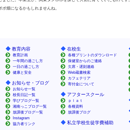
ポポ畑になるかもしれませんね。
◆
◆
教育内容
在校生
教育計画
各種プリントのダウンロード
一年間の過ごし方
保健室からのご連絡
一日の過ごし方
欠席・遅刻連絡
健康と安全
Web蔵書検索
カフェテリア
◆
お知らせ・ブログ
寄付金について
お知らせ一覧
◆
アフタースクール
校長日記一覧
学びブログ一覧
ｐｌａｔ
湘南っこブログ一覧
各種資料
放課後ブログ一覧
放課後ブログ
Instagram
◆
私立学校生徒学費補助
協力者リンク