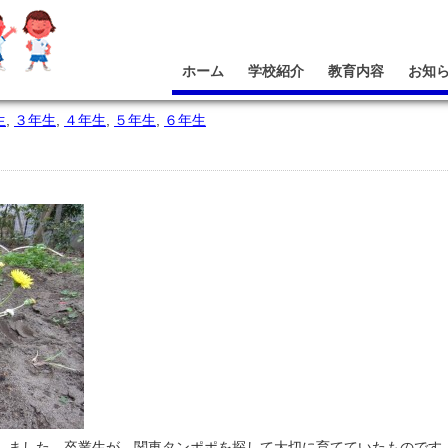
ホーム
学校紹介
教育内容
お知
生
,
３年生
,
４年生
,
５年生
,
６年生
しました。卒業生が、関東タンポポを探して大切に育てていたものです