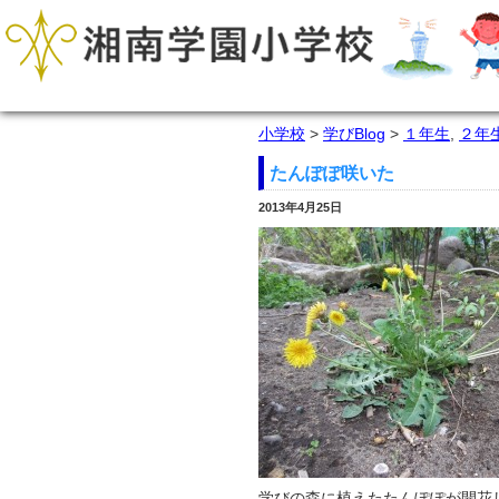
小学校
>
学びBlog
>
１年生
,
２年
たんぽぽ咲いた
2013年4月25日
学びの森に植えたたんぽぽが開花