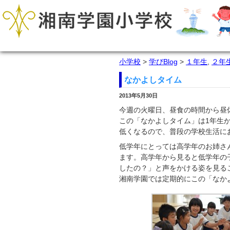
小学校
>
学びBlog
>
１年生
,
２年
なかよしタイム
2013年5月30日
今週の火曜日、昼食の時間から昼
この「なかよしタイム」は1年生
低くなるので、普段の学校生活に
低学年にとっては高学年のお姉さ
ます。高学年から見ると低学年の
したの？」と声をかける姿を見る
湘南学園では定期的にこの「なか