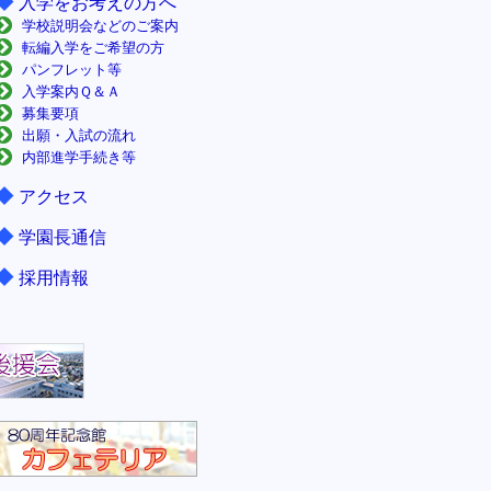
◆
入学をお考えの方へ
学校説明会などのご案内
転編入学をご希望の方
パンフレット等
入学案内Ｑ＆Ａ
募集要項
出願・入試の流れ
内部進学手続き等
◆
アクセス
◆
学園長通信
◆
採用情報