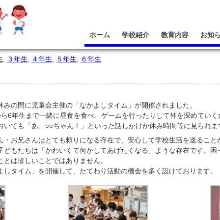
ホーム
学校紹介
教育内容
お知
生
,
３年生
,
４年生
,
５年生
,
６年生
休みの間に児童会主催の「なかよしタイム」が開催されました。
から6年生まで一緒に昼食を食べ、ゲームを行ったりして仲を深めていく
おいても「あ、○○ちゃん！」といった話しかけが休み時間等に見られま
ん・お兄さんはとても頼りになる存在で、安心して学校生活を送ること
子どもたちは「かわいくて何かしてあげたくなる」ような存在です。困
ことは珍しいことではありません。
よしタイム」を開催して、たてわり活動の機会を多く設けております。