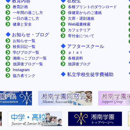
◆
◆
教育内容
在校生
教育計画
各種プリントのダウンロード
一年間の過ごし方
保健室からのご連絡
一日の過ごし方
欠席・遅刻連絡
健康と安全
Web蔵書検索
カフェテリア
◆
お知らせ・ブログ
寄付金について
お知らせ一覧
◆
アフタースクール
校長日記一覧
学びブログ一覧
ｐｌａｔ
湘南っこブログ一覧
各種資料
放課後ブログ一覧
放課後ブログ
Instagram
◆
私立学校生徒学費補助
協力者リンク