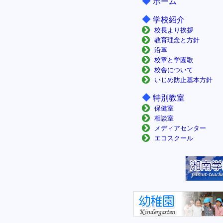
◆
ホーム
◆
学校紹介
校長より挨拶
教育理念と方針
沿革
校章と学園歌
校舎について
いじめ防止基本方針
◆
特別教室
保健室
相談室
メディアセンター
エコスクール