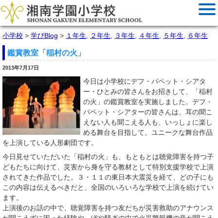
小学校
>
学びBlog
>
１年生
,
２年生
,
３年生
,
４年生
,
５年生
,
６年生
鑑賞教室「稲村の火」
2013年7月17日
今日は小学校
にデフ・パペット・シアタ
ー・ひとみの皆さんをお招きして、「稲村
の火」の鑑賞教室を実施しました。デフ・
パペット・シアターの皆さんは、耳の聞こ
えない人も聞こえる人も、いっしょに楽し
める舞台を目指して、ユニークな舞台作品
を上演している人形劇団です。
今日見せていただいた「稲村の火」も、もともとは聴覚障害を持つ子
どもたちに向けて、災害から身を守る教材として特別支援学校で上演
されてきた作品でした。３・１１の東日本大震災を経て、どの子にも
この内容は伝えるべきだと、全国のいろいろな学校で上演を続けてい
ます。
上演後のお話の中で、聴覚障害を持つ友だちが災害救助のアナウンス