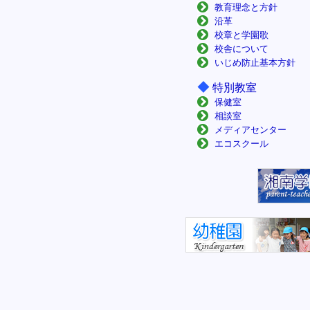
教育理念と方針
沿革
校章と学園歌
校舎について
いじめ防止基本方針
◆
特別教室
保健室
相談室
メディアセンター
エコスクール