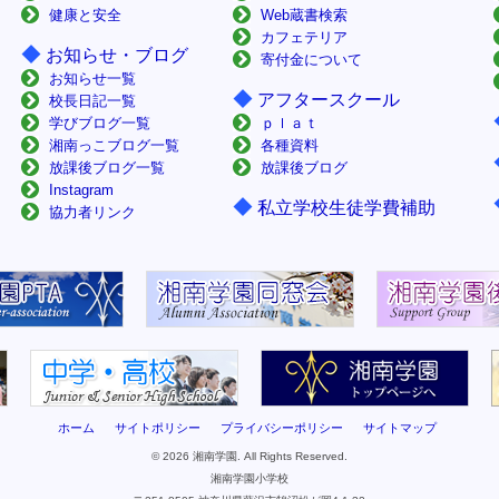
健康と安全
Web蔵書検索
カフェテリア
◆
お知らせ・ブログ
寄付金について
お知らせ一覧
◆
アフタースクール
校長日記一覧
学びブログ一覧
ｐｌａｔ
湘南っこブログ一覧
各種資料
放課後ブログ一覧
放課後ブログ
Instagram
◆
私立学校生徒学費補助
協力者リンク
ホーム
サイトポリシー
プライバシーポリシー
サイトマップ
© 2026 湘南学園. All Rights Reserved.
湘南学園小学校