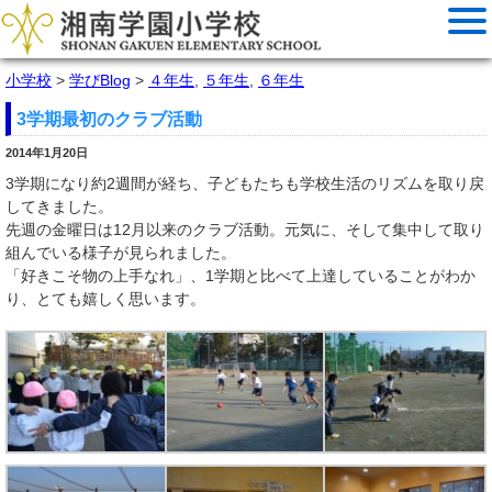
小学校
>
学びBlog
>
４年生
,
５年生
,
６年生
3学期最初のクラブ活動
2014年1月20日
3学期になり約2週間が経ち、子どもたちも学校生活のリズムを取り戻
してきました。
先週の金曜日は12月以来のクラブ活動。元気に、そして集中して取り
組んでいる様子が見られました。
「好きこそ物の上手なれ」、1学期と比べて上達していることがわか
り、とても嬉しく思います。