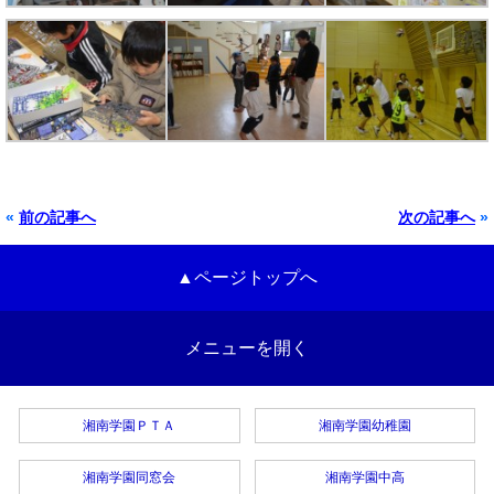
«
前の記事へ
次の記事へ
»
▲ページトップへ
メニューを開く
湘南学園ＰＴＡ
湘南学園幼稚園
湘南学園同窓会
湘南学園中高