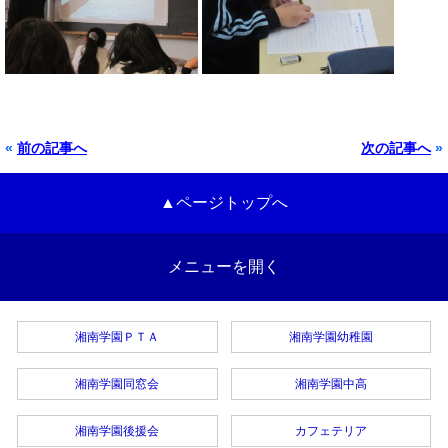
«
前の記事へ
次の記事へ
»
▲ページトップへ
メニューを開く
湘南学園ＰＴＡ
湘南学園幼稚園
湘南学園同窓会
湘南学園中高
湘南学園後援会
カフェテリア