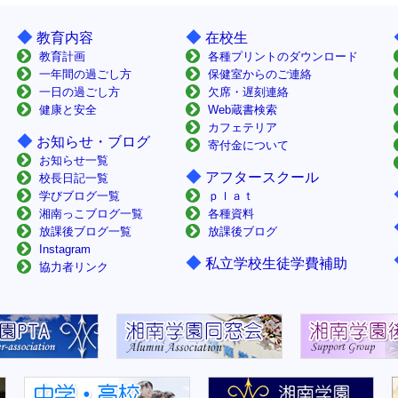
◆
◆
教育内容
在校生
教育計画
各種プリントのダウンロード
一年間の過ごし方
保健室からのご連絡
一日の過ごし方
欠席・遅刻連絡
健康と安全
Web蔵書検索
カフェテリア
◆
お知らせ・ブログ
寄付金について
お知らせ一覧
◆
アフタースクール
校長日記一覧
学びブログ一覧
ｐｌａｔ
湘南っこブログ一覧
各種資料
放課後ブログ一覧
放課後ブログ
Instagram
◆
私立学校生徒学費補助
協力者リンク