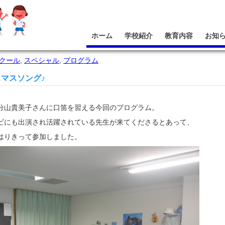
ホーム
学校紹介
教育内容
お知
クール
,
スペシャル
,
プログラム
マスソング♪
分山貴美子さんに口笛を習える今回のプログラム。
ビにも出演され活躍されている先生が来てくださるとあって、
はりきって参加しました。