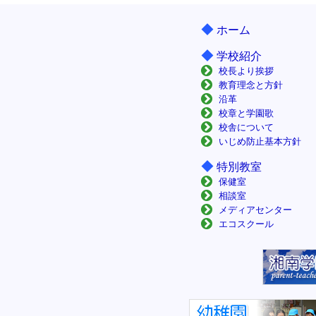
◆
ホーム
◆
学校紹介
校長より挨拶
教育理念と方針
沿革
校章と学園歌
校舎について
いじめ防止基本方針
◆
特別教室
保健室
相談室
メディアセンター
エコスクール