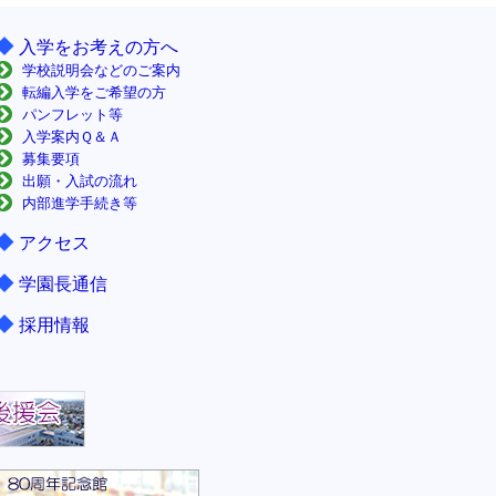
◆
入学をお考えの方へ
学校説明会などのご案内
転編入学をご希望の方
パンフレット等
入学案内Ｑ＆Ａ
募集要項
出願・入試の流れ
内部進学手続き等
◆
アクセス
◆
学園長通信
◆
採用情報