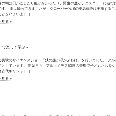
目の朝は日が差したり虹がかかったり、野生の鹿がテニスコートに遊び
です。 雨は降ってきましたが、クローバー牧場の乗馬体験は実施するこ
とをいよいよ […]
見る »
ーで楽しく学ぶ～
の実験のサイエンスショー「鉄の船が浮かぶわけ」を行いました。 アル
的としています。 開始早々、アルキメデス53世の登場で子どもたちを
古代ギリシャ […]
見る »