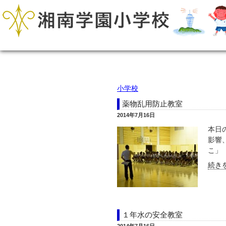
小学校
薬物乱用防止教室
2014年7月16日
本日
影響
こ」「
続きを
１年水の安全教室