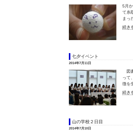
5月
て糸
まった
続きを
七夕イベント
2014年7月11日
図書
って
徴を生
続きを
山の学校２日目
2014年7月10日