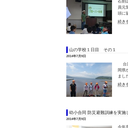
石割
員元
頭に協
続きを
山の学校１日目 その１
2014年7月9日
台風
岡県
ました
続きを
幼小合同 防災避難訓練を実施
2014年7月9日
今年