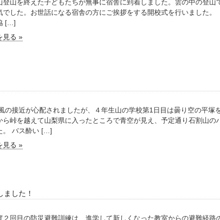
山登山を終えた子どもたちが無事に宿舎に到着しました。雲の中の登山
気でした。お世話になる宿舎の方にご挨拶をする開校式を行いました。
 […]
見る »
の接近が心配されましたが、４年生山の学校第1日目は曇り空の平塚を
から峠を越えて山梨県に入ったところで青空が見え、予定通り石割山の
。 バス酔い […]
見る »
しました！
度２回目の防災避難訓練は、進学して新しくなった教室からの避難経路