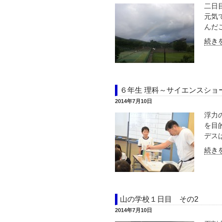
二日
元気
んだこ
続きを
６年生 理科～サイエンスショ
2014年7月10日
浮力
を目
デスは
続きを
山の学校１日目 その2
2014年7月10日