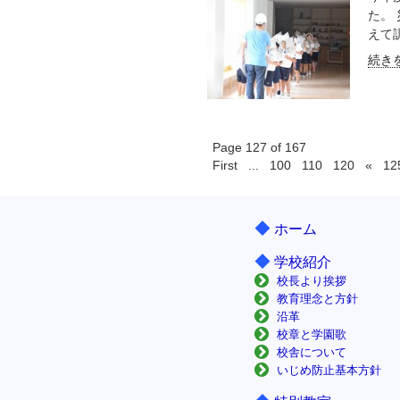
た。
えて訓
続きを
Page 127 of 167
First
...
100
110
120
«
12
◆
ホーム
◆
学校紹介
校長より挨拶
教育理念と方針
沿革
校章と学園歌
校舎について
いじめ防止基本方針