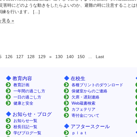
 災害時にどのような動きをしたらよいのか、避難の時に注意することは
練を行います。 […]
見る »
5
126
127
128
129
»
130
140
150
...
Last
◆
◆
教育内容
在校生
教育計画
各種プリントのダウンロード
一年間の過ごし方
保健室からのご連絡
一日の過ごし方
欠席・遅刻連絡
健康と安全
Web蔵書検索
カフェテリア
◆
お知らせ・ブログ
寄付金について
お知らせ一覧
◆
アフタースクール
校長日記一覧
学びブログ一覧
ｐｌａｔ