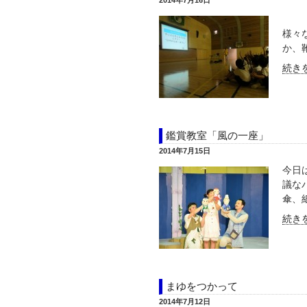
2014年7月16日
夏休
様々
か、靴
続きを
鑑賞教室「風の一座」
2014年7月15日
今日
議な
傘、紙
続きを
まゆをつかって
2014年7月12日