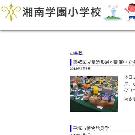
小学校
第45回児童造形展が開催中で
2013年2月5日
本日
展」
びコー
続きを
平塚市博物館見学