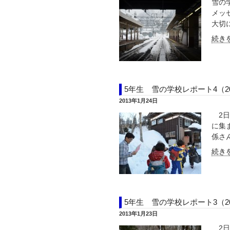
雪の
メッ
大切に
続きを
5年生 雪の学校レポート4（2
2013年1月24日
2日
に集
係さん
続きを
5年生 雪の学校レポート3（2
2013年1月23日
2日