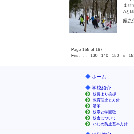
ませ
AとB
続きを
Page 155 of 167
First
...
130
140
150
«
15
◆
ホーム
◆
学校紹介
校長より挨拶
教育理念と方針
沿革
校章と学園歌
校舎について
いじめ防止基本方針