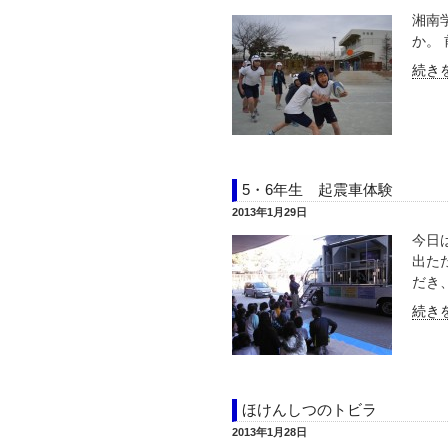
湘南
か。 
続きを
5・6年生 起震車体験
2013年1月29日
今日
出た
だき、
続きを
ほけんしつのトビラ
2013年1月28日