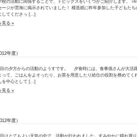
学校の活動に関係することで、トピックスをいくつかご紹介します。 ○
セージが雲海に掲示されていました！ 模造紙に昨年参加した子どもたち
してくださっ […]
見る »
012年度）
目の夕方からの活動のようすです。 夕食時には、食事係さんが大活
まって、ごはんをよそったり、お茶を用意したり給仕の役割を務めてく
を中心として […]
見る »
012年度）
目はとてもよい天気の中で、活動が行われました。すみやかに晴れ渡