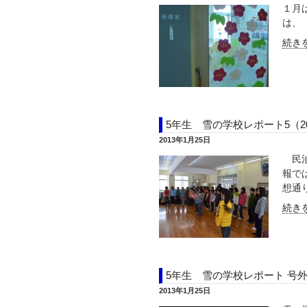
１月
は、
続きを
5年生 雪の学校レポート5（2
2013年1月25日
民泊
報で
想通り
続きを
5年生 雪の学校レポート 号外
2013年1月25日