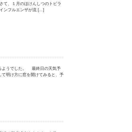
 さて、１月のほけんしつのトビラ
ンフルエンザが流 […]
るようでした。 最終日の天気予
して明け方に窓を開けてみると、予