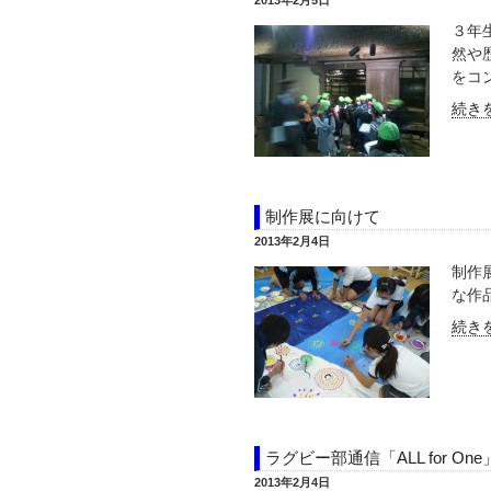
2013年2月5日
３年
然や
をコン
続きを
制作展に向けて
2013年2月4日
制作
な作
続きを
ラグビー部通信「ALL for One」 
2013年2月4日