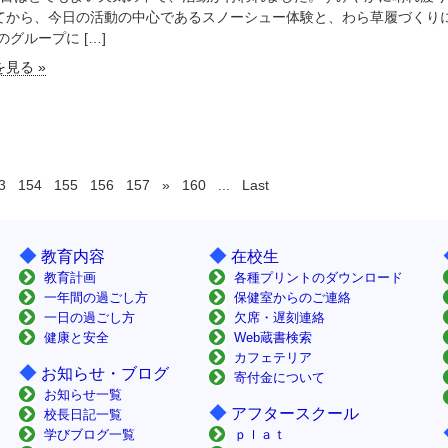
てから、今日の活動の中心であるスノーシュー体験と、わら草履づくり
のグループに […]
見る »
3
154
155
156
157
»
160
...
Last
◆
◆
教育内容
在校生
教育計画
各種プリントのダウンロード
一年間の過ごし方
保健室からのご連絡
一日の過ごし方
欠席・遅刻連絡
健康と安全
Web蔵書検索
カフェテリア
◆
お知らせ・ブログ
寄付金について
お知らせ一覧
◆
アフタースクール
校長日記一覧
学びブログ一覧
ｐｌａｔ