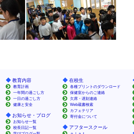
◆
◆
教育内容
在校生
教育計画
各種プリントのダウンロード
一年間の過ごし方
保健室からのご連絡
一日の過ごし方
欠席・遅刻連絡
健康と安全
Web蔵書検索
カフェテリア
◆
お知らせ・ブログ
寄付金について
お知らせ一覧
◆
アフタースクール
校長日記一覧
学びブログ一覧
ｐｌａｔ