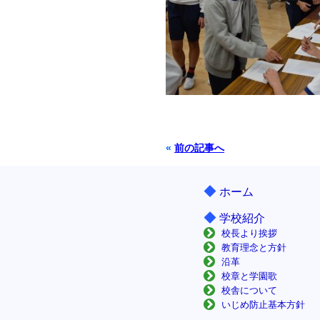
«
前の記事へ
◆
ホーム
◆
学校紹介
校長より挨拶
教育理念と方針
沿革
校章と学園歌
校舎について
いじめ防止基本方針