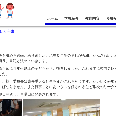
ホーム
学校紹介
教育内容
お知
生
,
６年生
長を決める選挙がありました。現在５年生のあしがら組、たんざわ組、
員長、書記と決めていきます。
るために４年生以上の子どもたちが投票しました。これまでに校内テレ
した。
と、執行委員長は責任重大な仕事をまかされるそうです。たいいく表現
ればなりません。また行事ごとにあいさつを任されるなど学校のリーダ
即日開票し、月曜日に発表されます。