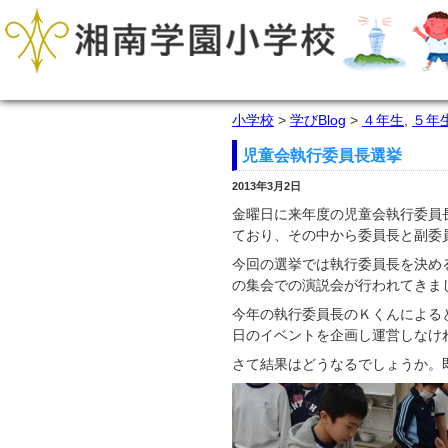
小学校
>
学びBlog
>
４年生
,
５年
児童会執行委員長選挙
2013年3月2日
金曜日に来年度の児童会執行委員
ており、その中から委員長と副委
今回の選挙では執行委員長を決め
の集会での演説会が行われてきま
今年の執行委員長のＫくんによる
日のイベントを企画し運営しなけ
さて結果はどうなるでしょうか。