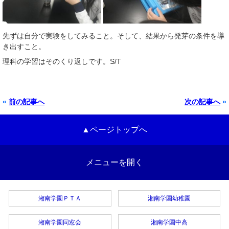
先ずは自分で実験をしてみること。そして、結果から発芽の条件を導
き出すこと。
理科の学習はそのくり返しです。S/T
«
前の記事へ
次の記事へ
»
▲ページトップへ
メニューを開く
湘南学園ＰＴＡ
湘南学園幼稚園
湘南学園同窓会
湘南学園中高