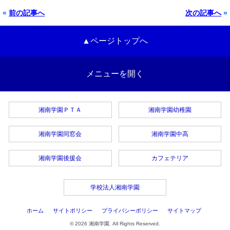
«
前の記事へ
次の記事へ
»
▲ページトップへ
メニューを開く
湘南学園ＰＴＡ
湘南学園幼稚園
湘南学園同窓会
湘南学園中高
湘南学園後援会
カフェテリア
学校法人湘南学園
ホーム
サイトポリシー
プライバシーポリシー
サイトマップ
© 2026 湘南学園. All Rights Reserved.