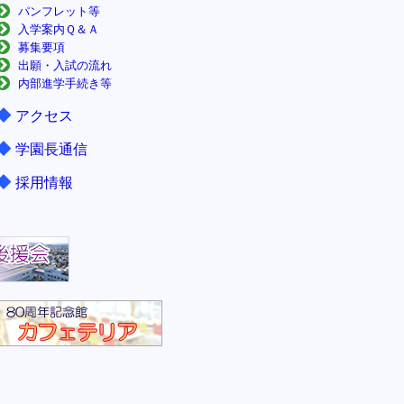
パンフレット等
入学案内Ｑ＆Ａ
募集要項
出願・入試の流れ
内部進学手続き等
◆
アクセス
◆
学園長通信
◆
採用情報