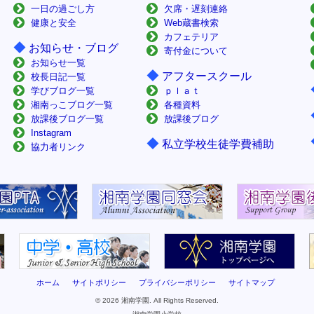
一日の過ごし方
欠席・遅刻連絡
健康と安全
Web蔵書検索
カフェテリア
◆
お知らせ・ブログ
寄付金について
お知らせ一覧
◆
アフタースクール
校長日記一覧
学びブログ一覧
ｐｌａｔ
湘南っこブログ一覧
各種資料
放課後ブログ一覧
放課後ブログ
Instagram
◆
私立学校生徒学費補助
協力者リンク
ホーム
サイトポリシー
プライバシーポリシー
サイトマップ
© 2026 湘南学園. All Rights Reserved.