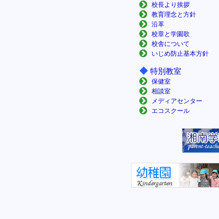
校長より挨拶
教育理念と方針
沿革
校章と学園歌
校舎について
いじめ防止基本方針
◆
特別教室
保健室
相談室
メディアセンター
エコスクール