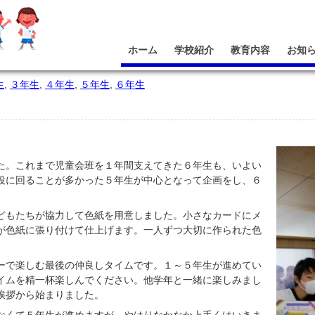
ホーム
学校紹介
教育内容
お知
生
,
３年生
,
４年生
,
５年生
,
６年生
た。これまで児童会班を１年間支えてきた６年生も、いよい
役に回ることが多かった５年生が中心となって企画をし、６
どもたちが協力して色紙を用意しました。小さなカードにメ
が色紙に張り付けて仕上げます。一人ずつ大切に作られた色
。
ーで楽しむ最後の仲良しタイムです。１～５年生が進めてい
イムを精一杯楽しんでください。他学年と一緒に楽しみまし
挨拶から始まりました。