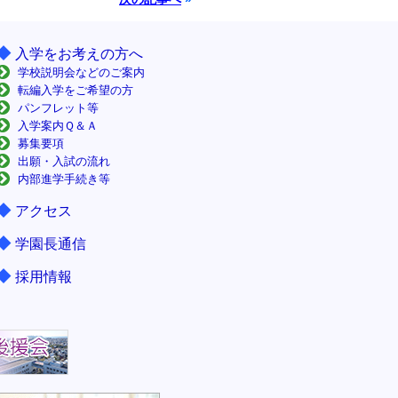
◆
入学をお考えの方へ
学校説明会などのご案内
転編入学をご希望の方
パンフレット等
入学案内Ｑ＆Ａ
募集要項
出願・入試の流れ
内部進学手続き等
◆
アクセス
◆
学園長通信
◆
採用情報