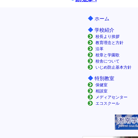
◆
ホーム
◆
学校紹介
校長より挨拶
教育理念と方針
沿革
校章と学園歌
校舎について
いじめ防止基本方針
◆
特別教室
保健室
相談室
メディアセンター
エコスクール